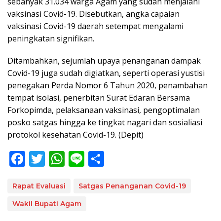
sebanyak 31.034 warga Agam yang sudah menjalani
vaksinasi Covid-19. Disebutkan, angka capaian
vaksinasi Covid-19 daerah setempat mengalami
peningkatan signifikan.
Ditambahkan, sejumlah upaya penanganan dampak
Covid-19 juga sudah digiatkan, seperti operasi yustisi
penegakan Perda Nomor 6 Tahun 2020, penambahan
tempat isolasi, penerbitan Surat Edaran Bersama
Forkopimda, pelaksanaan vaksinasi, pengoptimalan
posko satgas hingga ke tingkat nagari dan sosialiasi
protokol kesehatan Covid-19. (Depit)
F
T
W
Li
S
ac
w
h
n
h
e
itt
at
e
ar
Rapat Evaluasi
Satgas Penanganan Covid-19
b
er
s
e
Wakil Bupati Agam