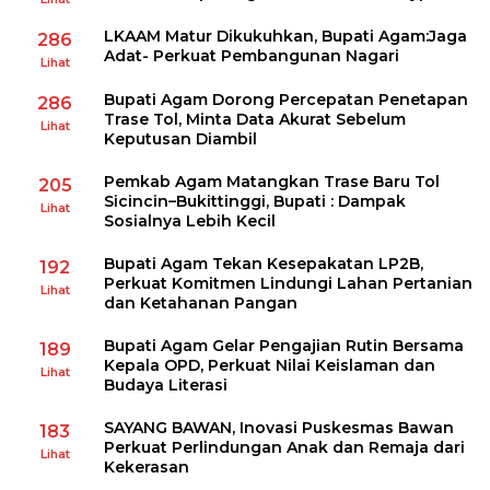
LKAAM Matur Dikukuhkan, Bupati Agam:Jaga
286
Adat- Perkuat Pembangunan Nagari
Lihat
Bupati Agam Dorong Percepatan Penetapan
286
Trase Tol, Minta Data Akurat Sebelum
Lihat
Keputusan Diambil
Pemkab Agam Matangkan Trase Baru Tol
205
Sicincin–Bukittinggi, Bupati : Dampak
Lihat
Sosialnya Lebih Kecil
Bupati Agam Tekan Kesepakatan LP2B,
192
Perkuat Komitmen Lindungi Lahan Pertanian
Lihat
dan Ketahanan Pangan
Bupati Agam Gelar Pengajian Rutin Bersama
189
Kepala OPD, Perkuat Nilai Keislaman dan
Lihat
Budaya Literasi
SAYANG BAWAN, Inovasi Puskesmas Bawan
183
Perkuat Perlindungan Anak dan Remaja dari
Lihat
Kekerasan