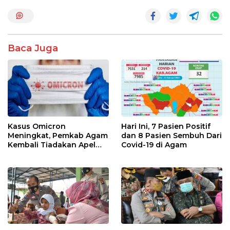
o
A
o
p
k
p
Baca Juga
Kasus Omicron
Hari Ini, 7 Pasien Positif
Meningkat, Pemkab Agam
dan 8 Pasien Sembuh Dari
Kembali Tiadakan Apel
Covid-19 di Agam
Pagi dan Wirid