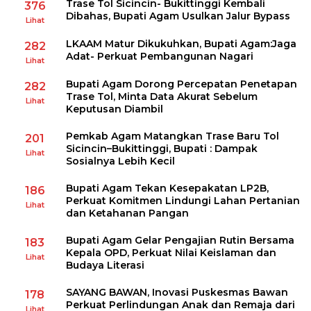
Trase Tol Sicincin- Bukittinggi Kembali
376
Dibahas, Bupati Agam Usulkan Jalur Bypass
Lihat
LKAAM Matur Dikukuhkan, Bupati Agam:Jaga
282
Adat- Perkuat Pembangunan Nagari
Lihat
Bupati Agam Dorong Percepatan Penetapan
282
Trase Tol, Minta Data Akurat Sebelum
Lihat
Keputusan Diambil
Pemkab Agam Matangkan Trase Baru Tol
201
Sicincin–Bukittinggi, Bupati : Dampak
Lihat
Sosialnya Lebih Kecil
Bupati Agam Tekan Kesepakatan LP2B,
186
Perkuat Komitmen Lindungi Lahan Pertanian
Lihat
dan Ketahanan Pangan
Bupati Agam Gelar Pengajian Rutin Bersama
183
Kepala OPD, Perkuat Nilai Keislaman dan
Lihat
Budaya Literasi
SAYANG BAWAN, Inovasi Puskesmas Bawan
178
Perkuat Perlindungan Anak dan Remaja dari
Lihat