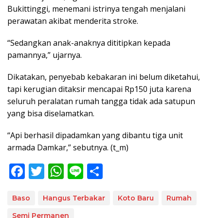
Bukittinggi, menemani istrinya tengah menjalani
perawatan akibat menderita stroke.
“Sedangkan anak-anaknya dititipkan kepada
pamannya,” ujarnya.
Dikatakan, penyebab kebakaran ini belum diketahui,
tapi kerugian ditaksir mencapai Rp150 juta karena
seluruh peralatan rumah tangga tidak ada satupun
yang bisa diselamatkan.
“Api berhasil dipadamkan yang dibantu tiga unit
armada Damkar,” sebutnya. (t_m)
F
T
W
Li
S
ac
w
h
n
h
e
itt
at
e
ar
Baso
Hangus Terbakar
Koto Baru
Rumah
b
er
s
e
Semi Permanen