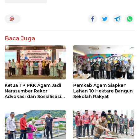
o
A
o
p
k
p
Baca Juga
Ketua TP PKK Agam Jadi
Pemkab Agam Siapkan
Narasumber Rakor
Lahan 10 Hektare Bangun
Advokasi dan Sosialisasi
Sekolah Rakyat
Program Imunisasi 2026