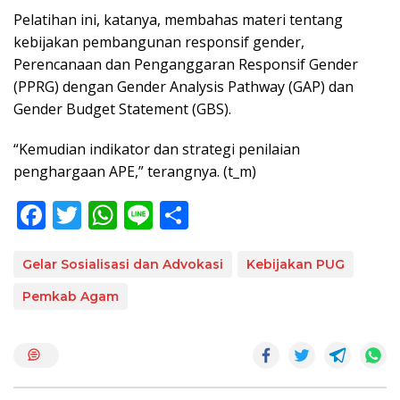
Pelatihan ini, katanya, membahas materi tentang
kebijakan pembangunan responsif gender,
Perencanaan dan Penganggaran Responsif Gender
(PPRG) dengan Gender Analysis Pathway (GAP) dan
Gender Budget Statement (GBS).
“Kemudian indikator dan strategi penilaian
penghargaan APE,” terangnya. (t_m)
F
T
W
Li
S
ac
w
h
n
h
e
itt
at
e
ar
Gelar Sosialisasi dan Advokasi
Kebijakan PUG
b
er
s
e
Pemkab Agam
o
A
o
p
k
p