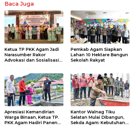
Baca Juga
Ketua TP PKK Agam Jadi
Pemkab Agam Siapkan
Narasumber Rakor
Lahan 10 Hektare Bangun
Advokasi dan Sosialisasi
Sekolah Rakyat
Program Imunisasi 2026
Apresiasi Kemandirian
Kantor Walnag Tiku
Warga Binaan, Ketua TP.
Selatan Mulai Dibangun,
PKK Agam Hadiri Panen
Sekda Agam: Kebutuhan
Raya KJA Binaan Rutan
Tingkatkan Layanan
Maninjau