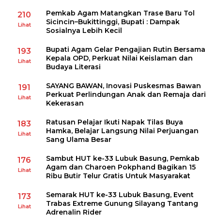
Pemkab Agam Matangkan Trase Baru Tol
210
Sicincin–Bukittinggi, Bupati : Dampak
Lihat
Sosialnya Lebih Kecil
Bupati Agam Gelar Pengajian Rutin Bersama
193
Kepala OPD, Perkuat Nilai Keislaman dan
Lihat
Budaya Literasi
SAYANG BAWAN, Inovasi Puskesmas Bawan
191
Perkuat Perlindungan Anak dan Remaja dari
Lihat
Kekerasan
Ratusan Pelajar Ikuti Napak Tilas Buya
183
Hamka, Belajar Langsung Nilai Perjuangan
Lihat
Sang Ulama Besar
Sambut HUT ke-33 Lubuk Basung, Pemkab
176
Agam dan Charoen Pokphand Bagikan 15
Lihat
Ribu Butir Telur Gratis Untuk Masyarakat
Semarak HUT ke-33 Lubuk Basung, Event
173
Trabas Extreme Gunung Silayang Tantang
Lihat
Adrenalin Rider