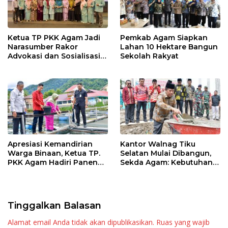
Ketua TP PKK Agam Jadi
Pemkab Agam Siapkan
Narasumber Rakor
Lahan 10 Hektare Bangun
Advokasi dan Sosialisasi
Sekolah Rakyat
Program Imunisasi 2026
Apresiasi Kemandirian
Kantor Walnag Tiku
Warga Binaan, Ketua TP.
Selatan Mulai Dibangun,
PKK Agam Hadiri Panen
Sekda Agam: Kebutuhan
Raya KJA Binaan Rutan
Tingkatkan Layanan
Maninjau
Tinggalkan Balasan
Alamat email Anda tidak akan dipublikasikan.
Ruas yang wajib