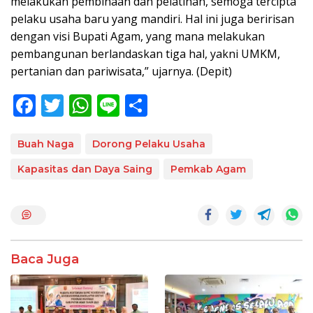
melakukan pembinaan dan pelatihan, semoga tercipta
pelaku usaha baru yang mandiri. Hal ini juga beririsan
dengan visi Bupati Agam, yang mana melakukan
pembangunan berlandaskan tiga hal, yakni UMKM,
pertanian dan pariwisata,” ujarnya. (Depit)
F
T
W
Li
S
ac
w
h
n
h
e
itt
at
e
ar
Buah Naga
Dorong Pelaku Usaha
b
er
s
e
Kapasitas dan Daya Saing
Pemkab Agam
o
A
o
p
k
p
Baca Juga