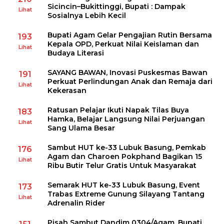
Sicincin–Bukittinggi, Bupati : Dampak
Lihat
Sosialnya Lebih Kecil
Bupati Agam Gelar Pengajian Rutin Bersama
193
Kepala OPD, Perkuat Nilai Keislaman dan
Lihat
Budaya Literasi
SAYANG BAWAN, Inovasi Puskesmas Bawan
191
Perkuat Perlindungan Anak dan Remaja dari
Lihat
Kekerasan
Ratusan Pelajar Ikuti Napak Tilas Buya
183
Hamka, Belajar Langsung Nilai Perjuangan
Lihat
Sang Ulama Besar
Sambut HUT ke-33 Lubuk Basung, Pemkab
176
Agam dan Charoen Pokphand Bagikan 15
Lihat
Ribu Butir Telur Gratis Untuk Masyarakat
Semarak HUT ke-33 Lubuk Basung, Event
173
Trabas Extreme Gunung Silayang Tantang
Lihat
Adrenalin Rider
Pisah Sambut Dandim 0304/Agam, Bupati