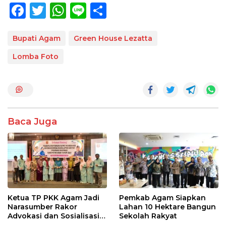
F
T
W
Li
S
ac
w
h
n
h
e
itt
at
e
ar
Bupati Agam
Green House Lezatta
b
er
s
e
Lomba Foto
o
A
o
p
k
p
Baca Juga
Ketua TP PKK Agam Jadi
Pemkab Agam Siapkan
Narasumber Rakor
Lahan 10 Hektare Bangun
Advokasi dan Sosialisasi
Sekolah Rakyat
Program Imunisasi 2026