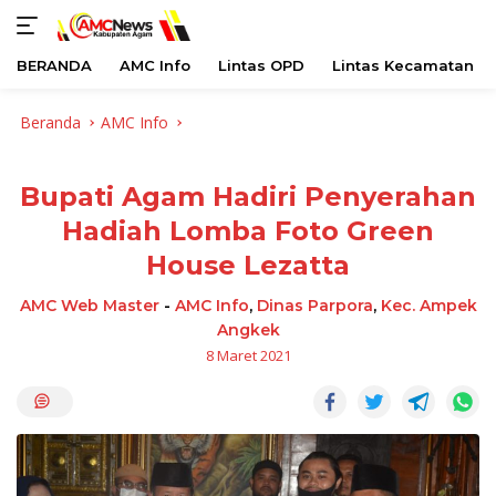
BERANDA
AMC Info
Lintas OPD
Lintas Kecamatan
Langsung
Beranda
AMC Info
ke
konten
Bupati Agam Hadiri Penyerahan
Hadiah Lomba Foto Green
House Lezatta
AMC Web Master
-
AMC Info
,
Dinas Parpora
,
Kec. Ampek
Angkek
8 Maret 2021