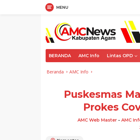
MENU
Langsung
ke
konten
BERANDA
AMC Info
Lintas OPD
Beranda
AMC Info
Puskesmas Man
Prokes Cov
AMC Web Master
-
AMC Inf