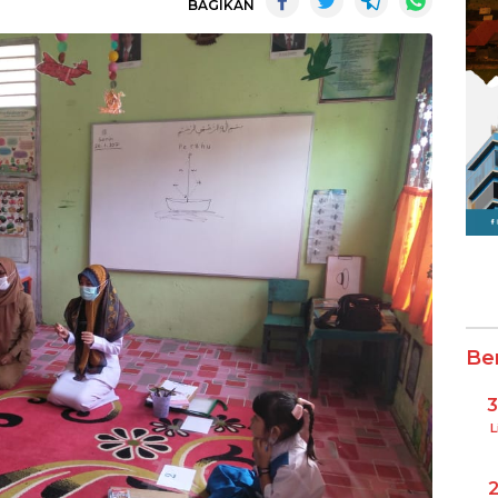
BAGIKAN
Be
L