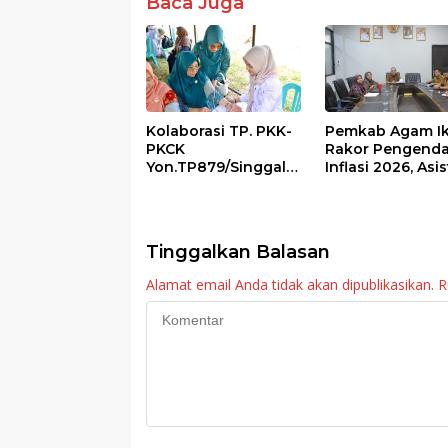
k
p
Baca Juga
Kolaborasi TP. PKK-
Pemkab Agam Ik
PKCK
Rakor Pengenda
Yon.TP879/Singgala
Inflasi 2026, Asi
ng Untuk Warga
III Ingatkan OPD
Sitalang Diapresiasi
Tetap Waspada
Bupati Agam
Meski Inflasi Sta
Tinggalkan Balasan
Alamat email Anda tidak akan dipublikasikan.
R