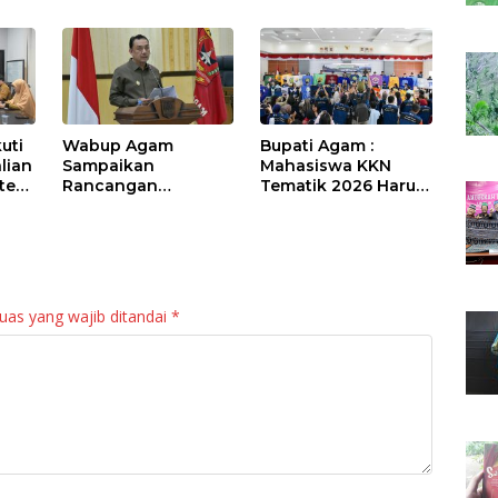
uti
Wabup Agam
Bupati Agam :
lian
Sampaikan
Mahasiswa KKN
sten
Rancangan
Tematik 2026 Harus
Perubahan KUA-
Jadi “Maestro”
PPAS APBD 2026
Kebangkitan Nagari
bil
di Palembayan
uas yang wajib ditandai
*