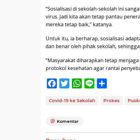
“Sosialisasi di sekolah-sekolah ini san
virus. Jadi kita akan tetap pantau pene
mereka tetap baik,” katanya.
Untuk itu, ia berharap, sosialisasi ada
dan benar oleh pihak sekolah, sehingga
“Masyarakat diharapkan tetap menjaga 
protokol kesehatan agar rantai penyebar
F
T
W
Li
S
ac
w
h
n
h
e
itt
at
e
ar
Covid-19 ke Sekolah
Prokes
Pusk
b
er
s
e
o
A
Komentar
o
p