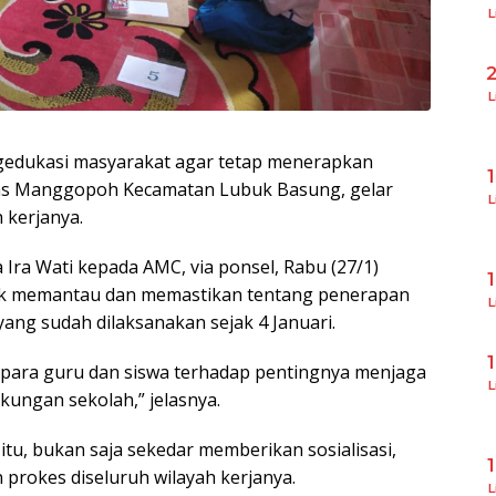
L
L
edukasi masyarakat agar tetap menerapkan
mas Manggopoh Kecamatan Lubuk Basung, gelar
L
h kerjanya.
Ira Wati kepada AMC, via ponsel, Rabu (27/1)
tuk memantau dan memastikan tentang penerapan
L
yang sudah dilaksanakan sejak 4 Januari.
 para guru dan siswa terhadap pentingnya menjaga
L
kungan sekolah,” jelasnya.
tu, bukan saja sekedar memberikan sosialisasi,
prokes diseluruh wilayah kerjanya.
L