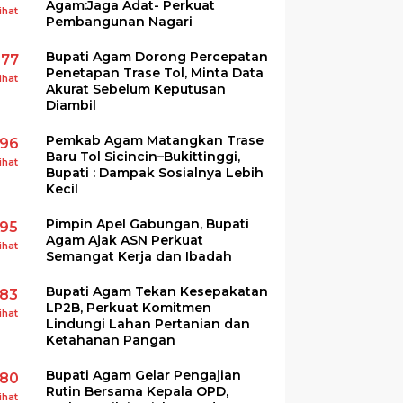
Agam:Jaga Adat- Perkuat
ihat
Pembangunan Nagari
Bupati Agam Dorong Percepatan
277
Penetapan Trase Tol, Minta Data
ihat
Akurat Sebelum Keputusan
Diambil
Pemkab Agam Matangkan Trase
196
Baru Tol Sicincin–Bukittinggi,
ihat
Bupati : Dampak Sosialnya Lebih
Kecil
Pimpin Apel Gabungan, Bupati
195
Agam Ajak ASN Perkuat
ihat
Semangat Kerja dan Ibadah
Bupati Agam Tekan Kesepakatan
183
LP2B, Perkuat Komitmen
ihat
Lindungi Lahan Pertanian dan
Ketahanan Pangan
Bupati Agam Gelar Pengajian
180
Rutin Bersama Kepala OPD,
ihat