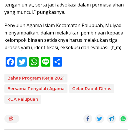
tengah umat, serta jadi advokasi dalam permasalahan
yang muncul,” pungkasnya.
Penyuluh Agama Islam Kecamatan Palupuah, Mulyadi
menyampaikan, dalam melakukan pembinaan kepada
kelompok binaan setidaknya harus melakukan tiga
proses yaitu, identifikasi, eksekusi dan evaluasi. (t_m)
F
T
W
Li
S
ac
w
h
n
h
e
itt
at
e
ar
Bahas Program Kerja 2021
b
er
s
e
Bersama Penyuluh Agama
Gelar Rapat Dinas
o
A
KUA Palupuah
o
p
k
p