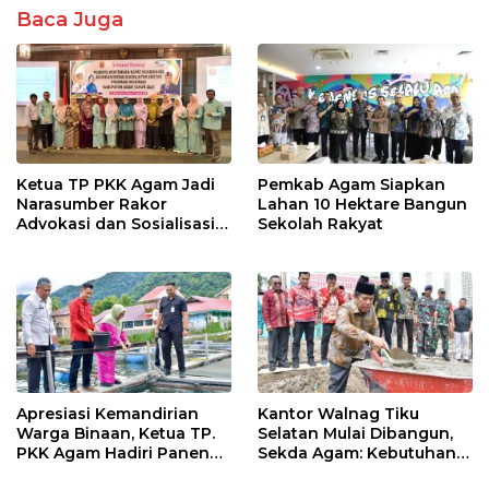
Baca Juga
Ketua TP PKK Agam Jadi
Pemkab Agam Siapkan
Narasumber Rakor
Lahan 10 Hektare Bangun
Advokasi dan Sosialisasi
Sekolah Rakyat
Program Imunisasi 2026
Apresiasi Kemandirian
Kantor Walnag Tiku
Warga Binaan, Ketua TP.
Selatan Mulai Dibangun,
PKK Agam Hadiri Panen
Sekda Agam: Kebutuhan
Raya KJA Binaan Rutan
Tingkatkan Layanan