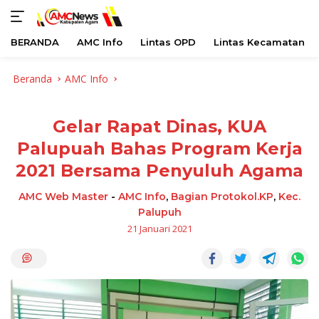
BERANDA
AMC Info
Lintas OPD
Lintas Kecamatan
Langsung
Beranda
AMC Info
ke
konten
Gelar Rapat Dinas, KUA
Palupuah Bahas Program Kerja
2021 Bersama Penyuluh Agama
AMC Web Master
-
AMC Info
,
Bagian Protokol.KP
,
Kec.
Palupuh
21 Januari 2021