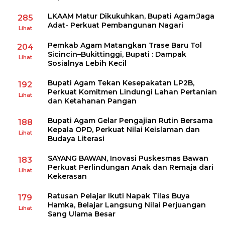
LKAAM Matur Dikukuhkan, Bupati Agam:Jaga
285
Adat- Perkuat Pembangunan Nagari
Lihat
Pemkab Agam Matangkan Trase Baru Tol
204
Sicincin–Bukittinggi, Bupati : Dampak
Lihat
Sosialnya Lebih Kecil
Bupati Agam Tekan Kesepakatan LP2B,
192
Perkuat Komitmen Lindungi Lahan Pertanian
Lihat
dan Ketahanan Pangan
Bupati Agam Gelar Pengajian Rutin Bersama
188
Kepala OPD, Perkuat Nilai Keislaman dan
Lihat
Budaya Literasi
SAYANG BAWAN, Inovasi Puskesmas Bawan
183
Perkuat Perlindungan Anak dan Remaja dari
Lihat
Kekerasan
Ratusan Pelajar Ikuti Napak Tilas Buya
179
Hamka, Belajar Langsung Nilai Perjuangan
Lihat
Sang Ulama Besar