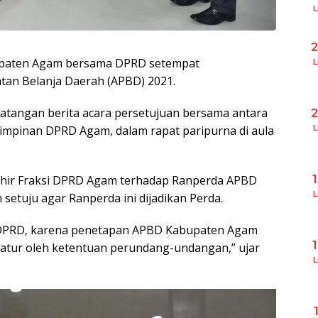
L
paten Agam bersama DPRD setempat
L
an Belanja Daerah (APBD) 2021.
atangan berita acara persetujuan bersama antara
L
pimpinan DPRD Agam, dalam rapat paripurna di aula
khir Fraksi DPRD Agam terhadap Ranperda APBD
L
setuju agar Ranperda ini dijadikan Perda.
 DPRD, karena penetapan APBD Kabupaten Agam
diatur oleh ketentuan perundang-undangan,” ujar
L