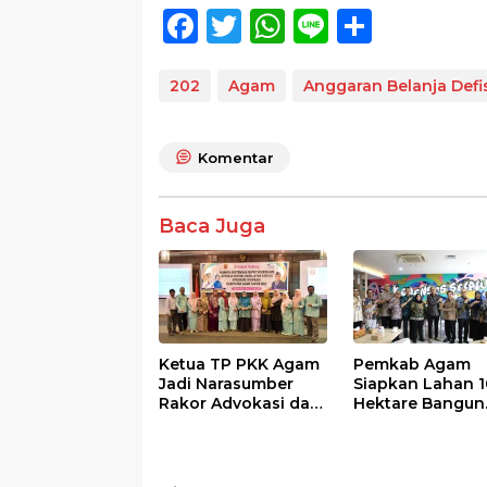
F
T
W
Li
S
ac
w
h
n
h
e
itt
at
e
ar
202
Agam
Anggaran Belanja Defis
b
er
s
e
o
A
Komentar
o
p
k
p
Baca Juga
Ketua TP PKK Agam
Pemkab Agam
Jadi Narasumber
Siapkan Lahan 1
Rakor Advokasi dan
Hektare Bangun
Sosialisasi Program
Sekolah Rakyat
Imunisasi 2026