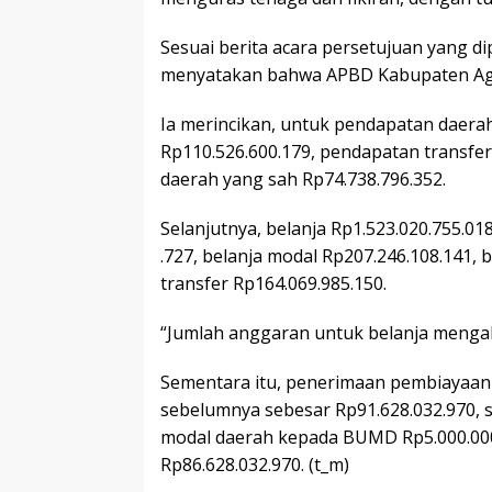
Sesuai berita acara persetujuan yang d
menyatakan bahwa APBD Kabupaten Aga
Ia merincikan, untuk pendapatan daerah 
Rp110.526.600.179, pendapatan transfer
daerah yang sah Rp74.738.796.352.
Selanjutnya, belanja Rp1.523.020.755.01
.727, belanja modal Rp207.246.108.141, b
transfer Rp164.069.985.150.
“Jumlah anggaran untuk belanja mengala
Sementara itu, penerimaan pembiayaan 
sebelumnya sebesar Rp91.628.032.970,
modal daerah kepada BUMD Rp5.000.000
Rp86.628.032.970. (t_m)