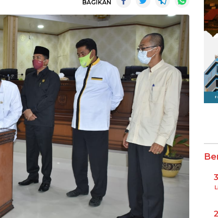
BAGIKAN
Be
L