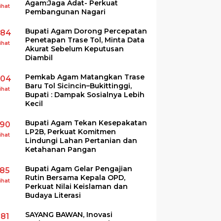
Agam:Jaga Adat- Perkuat
ihat
Pembangunan Nagari
Bupati Agam Dorong Percepatan
284
Penetapan Trase Tol, Minta Data
ihat
Akurat Sebelum Keputusan
Diambil
Pemkab Agam Matangkan Trase
204
Baru Tol Sicincin–Bukittinggi,
ihat
Bupati : Dampak Sosialnya Lebih
Kecil
Bupati Agam Tekan Kesepakatan
190
LP2B, Perkuat Komitmen
ihat
Lindungi Lahan Pertanian dan
Ketahanan Pangan
Bupati Agam Gelar Pengajian
185
Rutin Bersama Kepala OPD,
ihat
Perkuat Nilai Keislaman dan
Budaya Literasi
SAYANG BAWAN, Inovasi
181