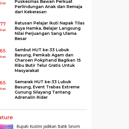
Puskesmas Bawan Perkuat
ihat
Perlindungan Anak dan Remaja
dari Kekerasan
Ratusan Pelajar Ikuti Napak Tilas
177
Buya Hamka, Belajar Langsung
ihat
Nilai Perjuangan Sang Ulama
Besar
Sambut HUT ke-33 Lubuk
165
Basung, Pemkab Agam dan
ihat
Charoen Pokphand Bagikan 15
Ribu Butir Telur Gratis Untuk
Masyarakat
Semarak HUT ke-33 Lubuk
165
Basung, Event Trabas Extreme
ihat
Gunung Silayang Tantang
Adrenalin Rider
ature
Bupati Kustini Jadikan Batik Sinom