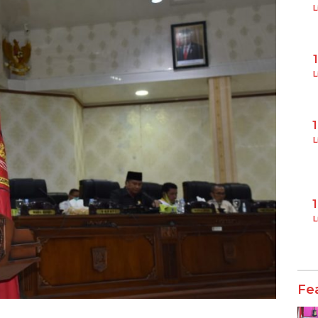
L
L
L
L
Fe