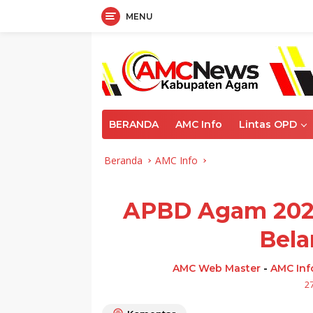
MENU
Langsung
ke
konten
BERANDA
AMC Info
Lintas OPD
Beranda
AMC Info
APBD Agam 2021
Bela
AMC Web Master
-
AMC Inf
2