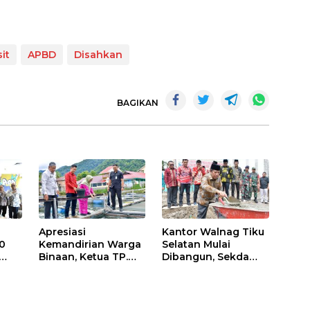
it
APBD
Disahkan
BAGIKAN
Apresiasi
Kantor Walnag Tiku
0
Kemandirian Warga
Selatan Mulai
Binaan, Ketua TP.
Dibangun, Sekda
PKK Agam Hadiri
Agam: Kebutuhan
Panen Raya KJA
Tingkatkan Layanan
Binaan Rutan
Maninjau