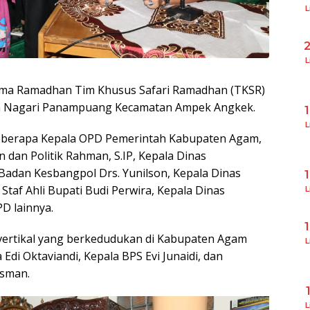
L
L
ma Ramadhan Tim Khusus Safari Ramadhan (TKSR)
um Nagari Panampuang Kecamatan Ampek Angkek.
L
 beberapa Kepala OPD Pemerintah Kabupaten Agam,
 dan Politik Rahman, S.IP, Kepala Dinas
Badan Kesbangpol Drs. Yunilson, Kepala Dinas
 Staf Ahli Bupati Budi Perwira, Kepala Dinas
L
D lainnya.
si vertikal yang berkedudukan di Kabupaten Agam
L
di Oktaviandi, Kepala BPS Evi Junaidi, dan
asman.
L