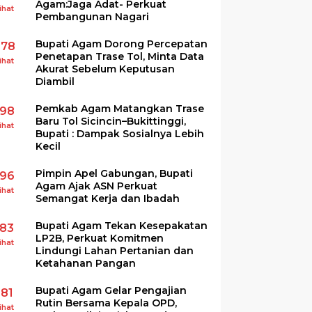
Agam:Jaga Adat- Perkuat
ihat
Pembangunan Nagari
Bupati Agam Dorong Percepatan
278
Penetapan Trase Tol, Minta Data
ihat
Akurat Sebelum Keputusan
Diambil
Pemkab Agam Matangkan Trase
198
Baru Tol Sicincin–Bukittinggi,
ihat
Bupati : Dampak Sosialnya Lebih
Kecil
Pimpin Apel Gabungan, Bupati
196
Agam Ajak ASN Perkuat
ihat
Semangat Kerja dan Ibadah
Bupati Agam Tekan Kesepakatan
183
LP2B, Perkuat Komitmen
ihat
Lindungi Lahan Pertanian dan
Ketahanan Pangan
Bupati Agam Gelar Pengajian
181
Rutin Bersama Kepala OPD,
ihat