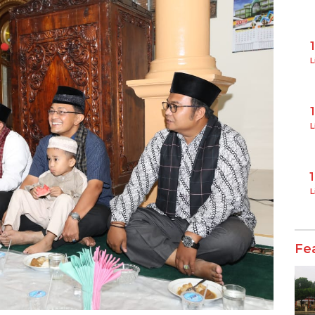
L
L
L
Fe