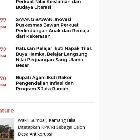
Perkuat Nilai Keislaman dan
Budaya Literasi
SAYANG BAWAN, Inovasi
177
Puskesmas Bawan Perkuat
ihat
Perlindungan Anak dan Remaja
dari Kekerasan
Ratusan Pelajar Ikuti Napak Tilas
172
Buya Hamka, Belajar Langsung
ihat
Nilai Perjuangan Sang Ulama
Besar
Bupati Agam Ikuti Rakor
170
Pengendalian Inflasi dan
ihat
Program 3 Juta Rumah
ature
Wakili Sumbar, Kamang Hilia
Ditetapkan KPK RI Sebagai Calon
Desa Antikorupsi