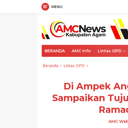
MENU
Langsung
ke
konten
BERANDA
AMC Info
Lintas OPD
Beranda
Lintas OPD
Di Ampek An
Sampaikan Tuju
Rama
AMC Web