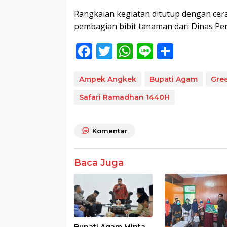
Rangkaian kegiatan ditutup dengan ce
pembagian bibit tanaman dari Dinas P
F
T
W
Li
S
ac
w
h
n
h
e
itt
at
e
ar
Ampek Angkek
Bupati Agam
Gre
b
er
s
e
Safari Ramadhan 1440H
o
A
o
p
Komentar
k
p
Baca Juga