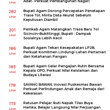
Adat- Perkuat Pembangunan Nagari
Lihat
Bupati Agam Dorong Percepatan Penetapan
282
Trase Tol, Minta Data Akurat Sebelum
Lihat
Keputusan Diambil
Pemkab Agam Matangkan Trase Baru Tol
201
Sicincin–Bukittinggi, Bupati : Dampak
Lihat
Sosialnya Lebih Kecil
Bupati Agam Tekan Kesepakatan LP2B,
186
Perkuat Komitmen Lindungi Lahan Pertanian
Lihat
dan Ketahanan Pangan
Bupati Agam Gelar Pengajian Rutin Bersama
183
Kepala OPD, Perkuat Nilai Keislaman dan
Lihat
Budaya Literasi
SAYANG BAWAN, Inovasi Puskesmas Bawan
178
Perkuat Perlindungan Anak dan Remaja dari
Lihat
Kekerasan
Ratusan Pelajar Ikuti Napak Tilas Buya
173
Hamka, Belajar Langsung Nilai Perjuangan
Lihat