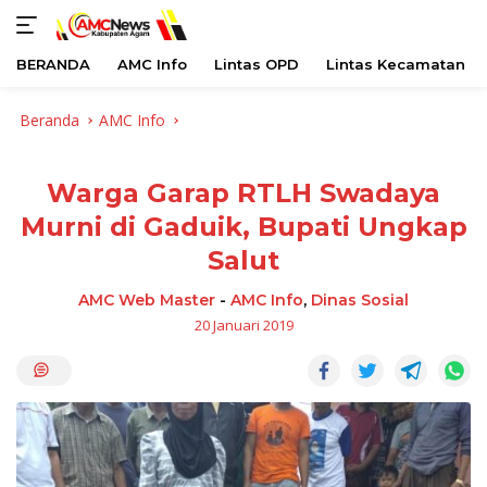
BERANDA
AMC Info
Lintas OPD
Lintas Kecamatan
Langsung
Beranda
AMC Info
ke
konten
Warga Garap RTLH Swadaya
Murni di Gaduik, Bupati Ungkap
Salut
AMC Web Master
-
AMC Info
,
Dinas Sosial
20 Januari 2019