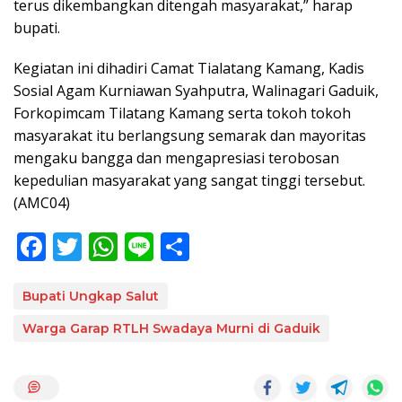
terus dikembangkan ditengah masyarakat,” harap
bupati.
Kegiatan ini dihadiri Camat Tialatang Kamang, Kadis
Sosial Agam Kurniawan Syahputra, Walinagari Gaduik,
Forkopimcam Tilatang Kamang serta tokoh tokoh
masyarakat itu berlangsung semarak dan mayoritas
mengaku bangga dan mengapresiasi terobosan
kepedulian masyarakat yang sangat tinggi tersebut.
(AMC04)
F
T
W
Li
S
ac
w
h
n
h
e
itt
at
e
ar
Bupati Ungkap Salut
b
er
s
e
Warga Garap RTLH Swadaya Murni di Gaduik
o
A
o
p