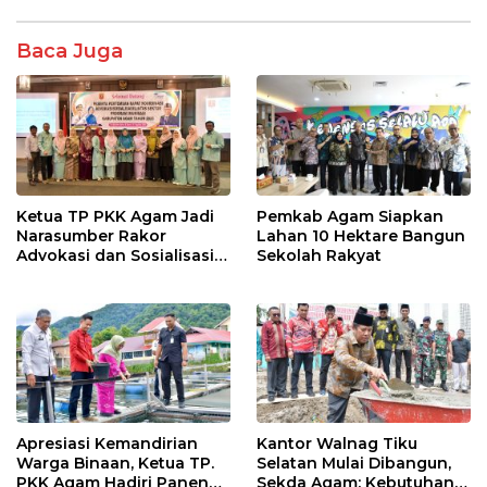
k
p
Baca Juga
Ketua TP PKK Agam Jadi
Pemkab Agam Siapkan
Narasumber Rakor
Lahan 10 Hektare Bangun
Advokasi dan Sosialisasi
Sekolah Rakyat
Program Imunisasi 2026
Apresiasi Kemandirian
Kantor Walnag Tiku
Warga Binaan, Ketua TP.
Selatan Mulai Dibangun,
PKK Agam Hadiri Panen
Sekda Agam: Kebutuhan