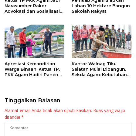
Ketua TP PKK Agam Jadi
Pemkab Agam Siapkan
Narasumber Rakor
Lahan 10 Hektare Bangun
Advokasi dan Sosialisasi
Sekolah Rakyat
Program Imunisasi 2026
Apresiasi Kemandirian
Kantor Walnag Tiku
Warga Binaan, Ketua TP.
Selatan Mulai Dibangun,
PKK Agam Hadiri Panen
Sekda Agam: Kebutuhan
Raya KJA Binaan Rutan
Tingkatkan Layanan
Maninjau
Tinggalkan Balasan
Alamat email Anda tidak akan dipublikasikan.
Ruas yang wajib
ditandai
*