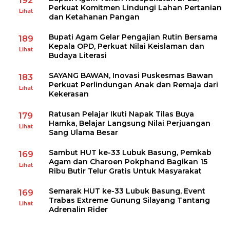
192
Perkuat Komitmen Lindungi Lahan Pertanian
Lihat
dan Ketahanan Pangan
Bupati Agam Gelar Pengajian Rutin Bersama
189
Kepala OPD, Perkuat Nilai Keislaman dan
Lihat
Budaya Literasi
SAYANG BAWAN, Inovasi Puskesmas Bawan
183
Perkuat Perlindungan Anak dan Remaja dari
Lihat
Kekerasan
Ratusan Pelajar Ikuti Napak Tilas Buya
179
Hamka, Belajar Langsung Nilai Perjuangan
Lihat
Sang Ulama Besar
Sambut HUT ke-33 Lubuk Basung, Pemkab
169
Agam dan Charoen Pokphand Bagikan 15
Lihat
Ribu Butir Telur Gratis Untuk Masyarakat
Semarak HUT ke-33 Lubuk Basung, Event
169
Trabas Extreme Gunung Silayang Tantang
Lihat
Adrenalin Rider