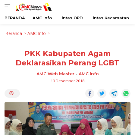
BERANDA
AMC Info
Lintas OPD
Lintas Kecamatan
Langsung
Beranda
AMC Info
ke
konten
PKK Kabupaten Agam
Deklarasikan Perang LGBT
AMC Web Master
-
AMC Info
19 Desember 2018