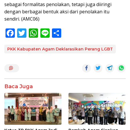
sebagai formalitas penolakan, tetapi juga diiringi
dengan berbagai bentuk aksi dari penolakan itu
sendiri. (AMC06)
F
T
W
Li
S
ac
w
h
n
h
e
itt
at
e
ar
PKK Kabupaten Agam Deklarasikan Perang LGBT
b
er
s
e
o
A
o
p
k
p
Baca Juga