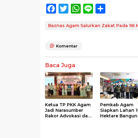
F
T
W
Li
S
ac
w
h
n
h
e
itt
at
e
ar
Baznas Agam Salurkan Zakat Pada 96 
b
er
s
e
o
A
Komentar
o
p
k
p
Baca Juga
Ketua TP PKK Agam
Pemkab Agam
Jadi Narasumber
Siapkan Lahan 1
Rakor Advokasi dan
Hektare Bangun
Sosialisasi Program
Sekolah Rakyat
Imunisasi 2026