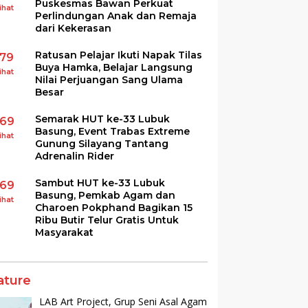
Puskesmas Bawan Perkuat
ihat
Perlindungan Anak dan Remaja
dari Kekerasan
Ratusan Pelajar Ikuti Napak Tilas
179
Buya Hamka, Belajar Langsung
ihat
Nilai Perjuangan Sang Ulama
Besar
Semarak HUT ke-33 Lubuk
169
Basung, Event Trabas Extreme
ihat
Gunung Silayang Tantang
Adrenalin Rider
Sambut HUT ke-33 Lubuk
169
Basung, Pemkab Agam dan
ihat
Charoen Pokphand Bagikan 15
Ribu Butir Telur Gratis Untuk
Masyarakat
ature
LAB Art Project, Grup Seni Asal Agam