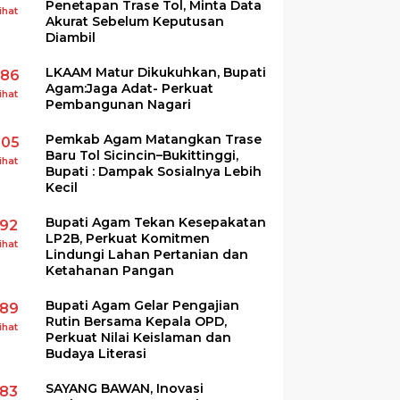
Penetapan Trase Tol, Minta Data
ihat
Akurat Sebelum Keputusan
Diambil
LKAAM Matur Dikukuhkan, Bupati
286
Agam:Jaga Adat- Perkuat
ihat
Pembangunan Nagari
Pemkab Agam Matangkan Trase
205
Baru Tol Sicincin–Bukittinggi,
ihat
Bupati : Dampak Sosialnya Lebih
Kecil
Bupati Agam Tekan Kesepakatan
192
LP2B, Perkuat Komitmen
ihat
Lindungi Lahan Pertanian dan
Ketahanan Pangan
Bupati Agam Gelar Pengajian
189
Rutin Bersama Kepala OPD,
ihat
Perkuat Nilai Keislaman dan
Budaya Literasi
SAYANG BAWAN, Inovasi
183