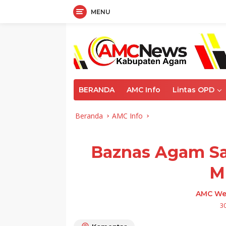
MENU
Langsung
ke
konten
BERANDA
AMC Info
Lintas OPD
Beranda
AMC Info
Baznas Agam Sa
M
AMC We
3