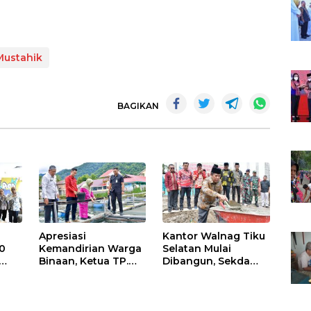
Mustahik
BAGIKAN
Apresiasi
Kantor Walnag Tiku
0
Kemandirian Warga
Selatan Mulai
Binaan, Ketua TP.
Dibangun, Sekda
PKK Agam Hadiri
Agam: Kebutuhan
Panen Raya KJA
Tingkatkan Layanan
Binaan Rutan