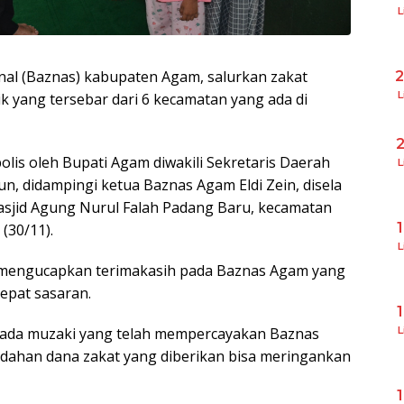
L
nal (Baznas) kabupaten Agam, salurkan zakat
L
k yang tersebar dari 6 kecamatan yang ada di
olis oleh Bupati Agam diwakili Sekretaris Daerah
L
, didampingi ketua Baznas Agam Eldi Zein, disela
Masjid Agung Nurul Falah Padang Baru, kecamatan
(30/11).
L
a mengucapkan terimakasih pada Baznas Agam yang
epat sasaran.
L
pada muzaki yang telah mempercayakan Baznas
ahan dana zakat yang diberikan bisa meringankan