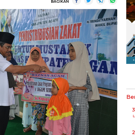
BAGIKAN
Be
L