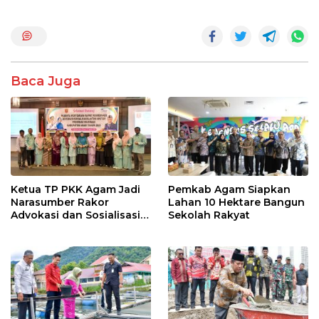
o
A
o
p
k
p
Baca Juga
Ketua TP PKK Agam Jadi
Pemkab Agam Siapkan
Narasumber Rakor
Lahan 10 Hektare Bangun
Advokasi dan Sosialisasi
Sekolah Rakyat
Program Imunisasi 2026