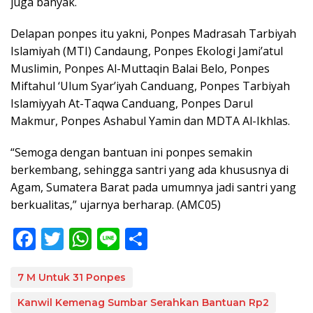
juga banyak.
Delapan ponpes itu yakni, Ponpes Madrasah Tarbiyah
Islamiyah (MTI) Candaung, Ponpes Ekologi Jami’atul
Muslimin, Ponpes Al-Muttaqin Balai Belo, Ponpes
Miftahul ‘Ulum Syar’iyah Canduang, Ponpes Tarbiyah
Islamiyyah At-Taqwa Canduang, Ponpes Darul
Makmur, Ponpes Ashabul Yamin dan MDTA Al-Ikhlas.
“Semoga dengan bantuan ini ponpes semakin
berkembang, sehingga santri yang ada khususnya di
Agam, Sumatera Barat pada umumnya jadi santri yang
berkualitas,” ujarnya berharap. (AMC05)
F
T
W
Li
S
ac
w
h
n
h
e
itt
at
e
ar
7 M Untuk 31 Ponpes
b
er
s
e
Kanwil Kemenag Sumbar Serahkan Bantuan Rp2