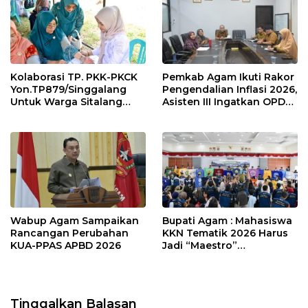
Kolaborasi TP. PKK-PKCK
Pemkab Agam Ikuti Rakor
Yon.TP879/Singgalang
Pengendalian Inflasi 2026,
Untuk Warga Sitalang
Asisten III Ingatkan OPD
Diapresiasi Bupati Agam
Tetap Waspada Meski
Inflasi Stabil
Wabup Agam Sampaikan
Bupati Agam : Mahasiswa
Rancangan Perubahan
KKN Tematik 2026 Harus
KUA-PPAS APBD 2026
Jadi “Maestro”
Kebangkitan Nagari di
Palembayan
Tinggalkan Balasan