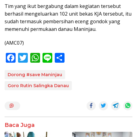
Tim yang ikut bergabung dalam kegiatan tersebut
berhasil mengeluarkan 102 unit bekas KJA tersebut, itu
sudah termasuk pembersihan eceng gondok yang
memenuhi permukaan danau Maninjau.
(AMC07)
F
T
W
Li
S
ac
w
h
n
h
e
itt
at
e
ar
Dorong #save Maninjau
b
er
s
e
Goro Rutin Salingka Danau
o
A
o
p
k
p
Baca Juga