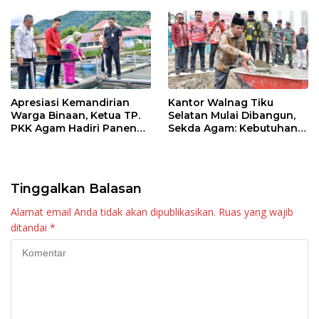
Apresiasi Kemandirian
Kantor Walnag Tiku
Warga Binaan, Ketua TP.
Selatan Mulai Dibangun,
PKK Agam Hadiri Panen
Sekda Agam: Kebutuhan
Raya KJA Binaan Rutan
Tingkatkan Layanan
Maninjau
Tinggalkan Balasan
Alamat email Anda tidak akan dipublikasikan.
Ruas yang wajib
ditandai
*