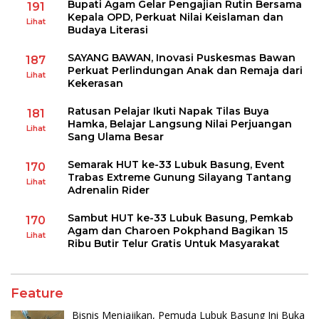
Bupati Agam Gelar Pengajian Rutin Bersama
191
Kepala OPD, Perkuat Nilai Keislaman dan
Lihat
Budaya Literasi
SAYANG BAWAN, Inovasi Puskesmas Bawan
187
Perkuat Perlindungan Anak dan Remaja dari
Lihat
Kekerasan
Ratusan Pelajar Ikuti Napak Tilas Buya
181
Hamka, Belajar Langsung Nilai Perjuangan
Lihat
Sang Ulama Besar
Semarak HUT ke-33 Lubuk Basung, Event
170
Trabas Extreme Gunung Silayang Tantang
Lihat
Adrenalin Rider
Sambut HUT ke-33 Lubuk Basung, Pemkab
170
Agam dan Charoen Pokphand Bagikan 15
Lihat
Ribu Butir Telur Gratis Untuk Masyarakat
Feature
Bisnis Menjajikan, Pemuda Lubuk Basung Ini Buka