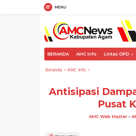
MENU
Langsung
ke
konten
BERANDA
AMC Info
Lintas OPD
Beranda
AMC Info
Antisipasi Dampa
Pusat K
AMC Web Master
-
A