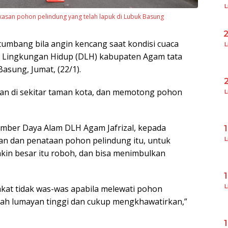
L
asan pohon pelindung yang telah lapuk di Lubuk Basung
umbang bila angin kencang saat kondisi cuaca
L
nas Lingkungan Hidup (DLH) kabupaten Agam tata
asung, Jumat, (22/1).
n di sekitar taman kota, dan memotong pohon
L
mber Daya Alam DLH Agam Jafrizal, kepada
an dan penataan pohon pelindung itu, untuk
L
in besar itu roboh, dan bisa menimbulkan
L
akat tidak was-was apabila melewati pohon
udah lumayan tinggi dan cukup mengkhawatirkan,”