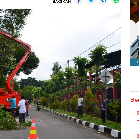
BAGIKAN
Be
L