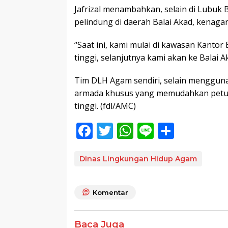
Jafrizal menambahkan, selain di Lubu
pelindung di daerah Balai Akad, kenaga
“Saat ini, kami mulai di kawasan Kanto
tinggi, selanjutnya kami akan ke Balai 
Tim DLH Agam sendiri, selain menggu
armada khusus yang memudahkan petu
tinggi. (fdl/AMC)
F
T
W
Li
S
ac
w
h
n
h
e
itt
at
e
ar
Dinas Lingkungan Hidup Agam
b
er
s
e
o
A
Komentar
o
p
Baca Juga