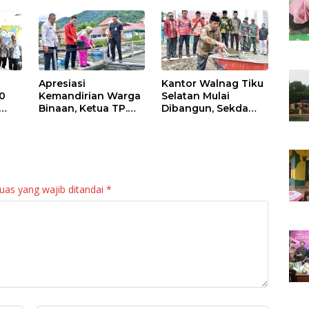
Apresiasi
Kantor Walnag Tiku
0
Kemandirian Warga
Selatan Mulai
Binaan, Ketua TP.
Dibangun, Sekda
PKK Agam Hadiri
Agam: Kebutuhan
Panen Raya KJA
Tingkatkan Layanan
Binaan Rutan
Maninjau
uas yang wajib ditandai
*