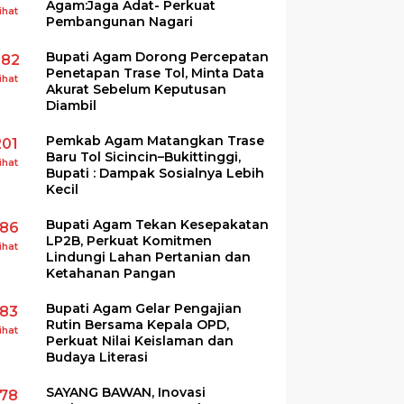
Agam:Jaga Adat- Perkuat
ihat
Pembangunan Nagari
Bupati Agam Dorong Percepatan
282
Penetapan Trase Tol, Minta Data
ihat
Akurat Sebelum Keputusan
Diambil
Pemkab Agam Matangkan Trase
201
Baru Tol Sicincin–Bukittinggi,
ihat
Bupati : Dampak Sosialnya Lebih
Kecil
Bupati Agam Tekan Kesepakatan
186
LP2B, Perkuat Komitmen
ihat
Lindungi Lahan Pertanian dan
Ketahanan Pangan
Bupati Agam Gelar Pengajian
183
Rutin Bersama Kepala OPD,
ihat
Perkuat Nilai Keislaman dan
Budaya Literasi
SAYANG BAWAN, Inovasi
178