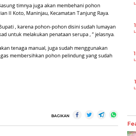
L
k Basung timnya juga akan membehani pohon
rian II Koto, Maninjau, Kecamatan Tanjung Raya.
r Bupati , karena pohon-pohon disini sudah lumayan
L
Akad untuk melakukan penataan serupa , ” jelasnya.
nakan tenaga manual, juga sudah menggunakan
gas membersihkan pohon pelindung yang sudah
L
L
BAGIKAN
Fe