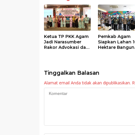
k
p
Ketua TP PKK Agam
Pemkab Agam
Jadi Narasumber
Siapkan Lahan 1
Rakor Advokasi dan
Hektare Bangun
Sosialisasi Program
Sekolah Rakyat
Imunisasi 2026
Tinggalkan Balasan
Alamat email Anda tidak akan dipublikasikan.
R