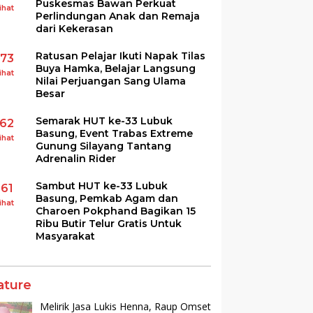
Puskesmas Bawan Perkuat
ihat
Perlindungan Anak dan Remaja
dari Kekerasan
Ratusan Pelajar Ikuti Napak Tilas
173
Buya Hamka, Belajar Langsung
ihat
Nilai Perjuangan Sang Ulama
Besar
Semarak HUT ke-33 Lubuk
162
Basung, Event Trabas Extreme
ihat
Gunung Silayang Tantang
Adrenalin Rider
Sambut HUT ke-33 Lubuk
161
Basung, Pemkab Agam dan
ihat
Charoen Pokphand Bagikan 15
Ribu Butir Telur Gratis Untuk
Masyarakat
ature
Melirik Jasa Lukis Henna, Raup Omset