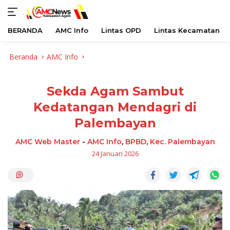
BERANDA
AMC Info
Lintas OPD
Lintas Kecamatan
Langsung
Beranda
AMC Info
ke
konten
Sekda Agam Sambut
Kedatangan Mendagri di
Palembayan
AMC Web Master
-
AMC Info
,
BPBD
,
Kec. Palembayan
24 Januari 2026