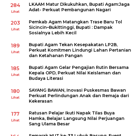
LKAAM Matur Dikukuhkan, Bupati Agam:Jaga
284
Adat- Perkuat Pembangunan Nagari
Lihat
Pemkab Agam Matangkan Trase Baru Tol
203
Sicincin–Bukittinggi, Bupati : Dampak
Lihat
Sosialnya Lebih Kecil
Bupati Agam Tekan Kesepakatan LP2B,
189
Perkuat Komitmen Lindungi Lahan Pertanian
Lihat
dan Ketahanan Pangan
Bupati Agam Gelar Pengajian Rutin Bersama
185
Kepala OPD, Perkuat Nilai Keislaman dan
Lihat
Budaya Literasi
SAYANG BAWAN, Inovasi Puskesmas Bawan
180
Perkuat Perlindungan Anak dan Remaja dari
Lihat
Kekerasan
Ratusan Pelajar Ikuti Napak Tilas Buya
177
Hamka, Belajar Langsung Nilai Perjuangan
Lihat
Sang Ulama Besar
Semarak HUT ke-33 Lubuk Basung, Event