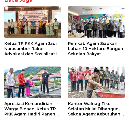
o
p
k
p
Ketua TP PKK Agam Jadi
Pemkab Agam Siapkan
Narasumber Rakor
Lahan 10 Hektare Bangun
Advokasi dan Sosialisasi
Sekolah Rakyat
Program Imunisasi 2026
Apresiasi Kemandirian
Kantor Walnag Tiku
Warga Binaan, Ketua TP.
Selatan Mulai Dibangun,
PKK Agam Hadiri Panen
Sekda Agam: Kebutuhan
Raya KJA Binaan Rutan
Tingkatkan Layanan
Maninjau