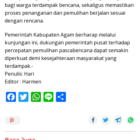
bagi warga terdampak bencana, sekaligus memastikan
proses penanganan dan pemulihan berjalan sesuai
dengan rencana.
Pemerintah Kabupaten Agam berharap melalui
kunjungan ini, dukungan pemerintah pusat terhadap
percepatan pemulihan pascabencana dapat semakin
diperkuat demi kesejahteraan masyarakat yang
terdampak.-
Penulis: Hari
Editor : Harmen
F
T
W
Li
S
ac
w
h
n
h
e
itt
at
e
ar
b
er
s
e
o
A
Baca Juga