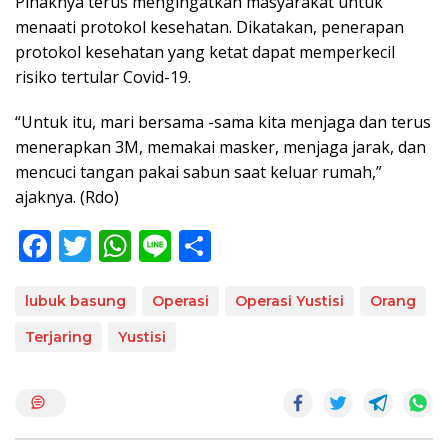
Pihaknya terus mengingatkan masyarakat untuk
menaati protokol kesehatan. Dikatakan, penerapan
protokol kesehatan yang ketat dapat memperkecil
risiko tertular Covid-19.
“Untuk itu, mari bersama -sama kita menjaga dan terus
menerapkan 3M, memakai masker, menjaga jarak, dan
mencuci tangan pakai sabun saat keluar rumah,”
ajaknya. (Rdo)
F
T
W
Li
S
ac
w
h
n
h
e
itt
at
e
ar
lubuk basung
Operasi
Operasi Yustisi
Orang
b
er
s
e
Terjaring
Yustisi
o
A
o
p
k
p