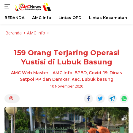
BERANDA
AMC Info
Lintas OPD
Lintas Kecamatan
Langsung
Beranda
AMC Info
ke
konten
159 Orang Terjaring Operasi
Yustisi di Lubuk Basung
AMC Web Master
-
AMC Info
,
BPBD
,
Covid-19
,
Dinas
Satpol PP dan Damkar
,
Kec. Lubuk basung
10 November 2020