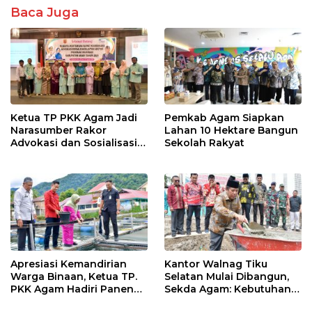
Baca Juga
Ketua TP PKK Agam Jadi
Pemkab Agam Siapkan
Narasumber Rakor
Lahan 10 Hektare Bangun
Advokasi dan Sosialisasi
Sekolah Rakyat
Program Imunisasi 2026
Apresiasi Kemandirian
Kantor Walnag Tiku
Warga Binaan, Ketua TP.
Selatan Mulai Dibangun,
PKK Agam Hadiri Panen
Sekda Agam: Kebutuhan
Raya KJA Binaan Rutan
Tingkatkan Layanan