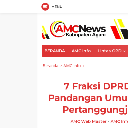
MENU
Langsung
ke
konten
BERANDA
AMC Info
Lintas OPD
Beranda
AMC Info
7 Fraksi DP
Pandangan Umu
Pertanggung
AMC Web Master
-
AMC Inf