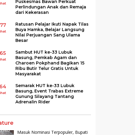
Puskesmas Bawan Perkuat
ihat
Perlindungan Anak dan Remaja
dari Kekerasan
Ratusan Pelajar Ikuti Napak Tilas
177
Buya Hamka, Belajar Langsung
ihat
Nilai Perjuangan Sang Ulama
Besar
Sambut HUT ke-33 Lubuk
165
Basung, Pemkab Agam dan
ihat
Charoen Pokphand Bagikan 15
Ribu Butir Telur Gratis Untuk
Masyarakat
Semarak HUT ke-33 Lubuk
164
Basung, Event Trabas Extreme
ihat
Gunung Silayang Tantang
Adrenalin Rider
ature
Masuk Nominasi Terpopuler, Bupati