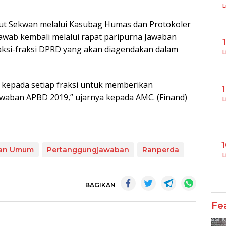
L
rut Sekwan melalui Kasubag Humas dan Protokoler
jawab kembali melalui rapat paripurna Jawaban
ksi-fraksi DPRD yang akan diagendakan dalam
L
 kepada setiap fraksi untuk memberikan
waban APBD 2019,” ujarnya kepada AMC. (Finand)
L
an Umum
Pertanggungjawaban
Ranperda
L
BAGIKAN
Fe