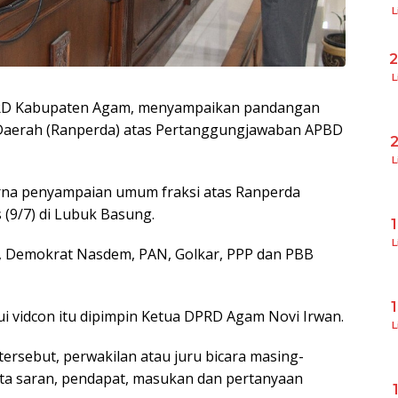
L
L
RD Kabupaten Agam, menyampaikan pandangan
aerah (Ranperda) atas Pertanggungjawaban APBD
L
urna penyampaian umum fraksi atas Ranperda
(9/7) di Lubuk Basung.
L
ra, Demokrat Nasdem, PAN, Golkar, PPP dan PBB
i vidcon itu dipimpin Ketua DPRD Agam Novi Irwan.
L
sebut, perwakilan atau juru bicara masing-
rta saran, pendapat, masukan dan pertanyaan