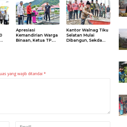
Apresiasi
Kantor Walnag Tiku
0
Kemandirian Warga
Selatan Mulai
Binaan, Ketua TP.
Dibangun, Sekda
PKK Agam Hadiri
Agam: Kebutuhan
Panen Raya KJA
Tingkatkan Layanan
Binaan Rutan
Maninjau
uas yang wajib ditandai
*