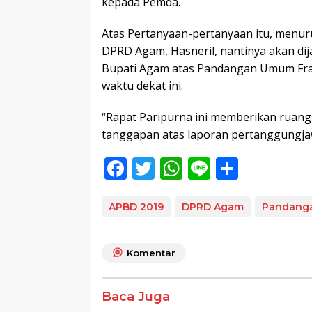
kepada Pemda.
Atas Pertanyaan-pertanyaan itu, menu
DPRD Agam, Hasneril, nantinya akan di
Bupati Agam atas Pandangan Umum Fra
waktu dekat ini.
“Rapat Paripurna ini memberikan ruang
tanggapan atas laporan pertanggungja
F
T
W
Li
S
ac
w
h
n
h
e
itt
at
e
ar
APBD 2019
DPRD Agam
Pandang
b
er
s
e
o
A
Komentar
o
p
k
p
Baca Juga