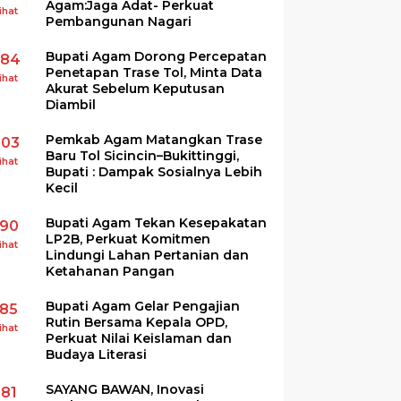
Agam:Jaga Adat- Perkuat
ihat
Pembangunan Nagari
Bupati Agam Dorong Percepatan
284
Penetapan Trase Tol, Minta Data
ihat
Akurat Sebelum Keputusan
Diambil
Pemkab Agam Matangkan Trase
203
Baru Tol Sicincin–Bukittinggi,
ihat
Bupati : Dampak Sosialnya Lebih
Kecil
Bupati Agam Tekan Kesepakatan
190
LP2B, Perkuat Komitmen
ihat
Lindungi Lahan Pertanian dan
Ketahanan Pangan
Bupati Agam Gelar Pengajian
185
Rutin Bersama Kepala OPD,
ihat
Perkuat Nilai Keislaman dan
Budaya Literasi
SAYANG BAWAN, Inovasi
181