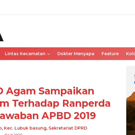
Lintas Kecamatan
Dokter Menyapa
Feature
Kol
RD Agam Sampaikan
m Terhadap Ranperda
jawaban APBD 2019
o
,
Kec. Lubuk basung
,
Sekretariat DPRD