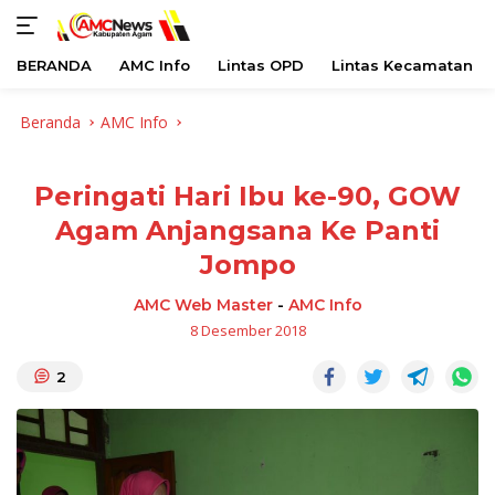
BERANDA
AMC Info
Lintas OPD
Lintas Kecamatan
Langsung
Beranda
AMC Info
ke
konten
Peringati Hari Ibu ke-90, GOW
Agam Anjangsana Ke Panti
Jompo
AMC Web Master
-
AMC Info
8 Desember 2018
2