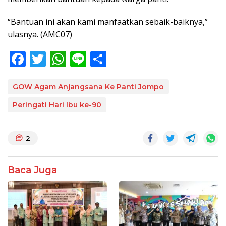
“Bantuan ini akan kami manfaatkan sebaik-baiknya,”
ulasnya. (AMC07)
F
T
W
Li
S
ac
w
h
n
h
e
itt
at
e
ar
GOW Agam Anjangsana Ke Panti Jompo
b
er
s
e
Peringati Hari Ibu ke-90
o
A
o
p
2
k
p
Baca Juga