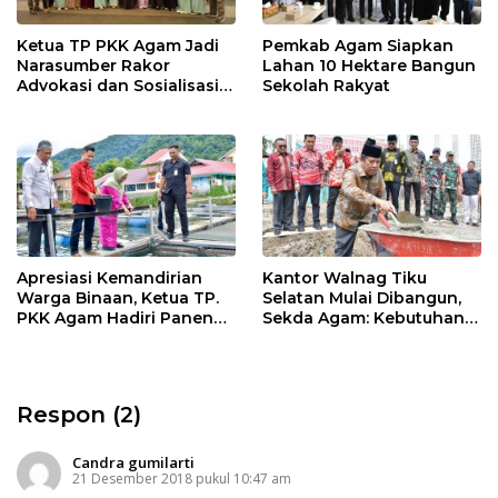
Ketua TP PKK Agam Jadi
Pemkab Agam Siapkan
Narasumber Rakor
Lahan 10 Hektare Bangun
Advokasi dan Sosialisasi
Sekolah Rakyat
Program Imunisasi 2026
Apresiasi Kemandirian
Kantor Walnag Tiku
Warga Binaan, Ketua TP.
Selatan Mulai Dibangun,
PKK Agam Hadiri Panen
Sekda Agam: Kebutuhan
Raya KJA Binaan Rutan
Tingkatkan Layanan
Maninjau
Respon (2)
Candra gumilarti
21 Desember 2018 pukul 10:47 am