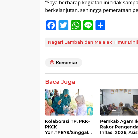
“Saya berharap kegiatan ini tidak sampa
berkelanjutan, sehingga pemerataan pe
F
T
W
Li
S
ac
w
h
n
h
e
itt
at
e
ar
Nagari Lambah dan Malalak Timur Dini
b
er
s
e
o
A
Komentar
o
p
k
p
Baca Juga
Kolaborasi TP. PKK-
Pemkab Agam Ik
PKCK
Rakor Pengenda
Yon.TP879/Singgala
Inflasi 2026, Asi