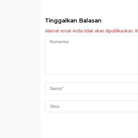
ng Untuk Warga
III Ingatkan OPD
Sitalang Diapresiasi
Tetap Waspada
Bupati Agam
Meski Inflasi Sta
Tinggalkan Balasan
Alamat email Anda tidak akan dipublikasikan.
R