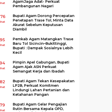
Agam:Jaga Adat- Perkuat
ihat
Pembangunan Nagari
Bupati Agam Dorong Percepatan
276
Penetapan Trase Tol, Minta Data
ihat
Akurat Sebelum Keputusan
Diambil
Pemkab Agam Matangkan Trase
195
Baru Tol Sicincin–Bukittinggi,
ihat
Bupati : Dampak Sosialnya Lebih
Kecil
Pimpin Apel Gabungan, Bupati
194
Agam Ajak ASN Perkuat
ihat
Semangat Kerja dan Ibadah
Bupati Agam Tekan Kesepakatan
182
LP2B, Perkuat Komitmen
ihat
Lindungi Lahan Pertanian dan
Ketahanan Pangan
Bupati Agam Gelar Pengajian
179
Rutin Bersama Kepala OPD,
ihat