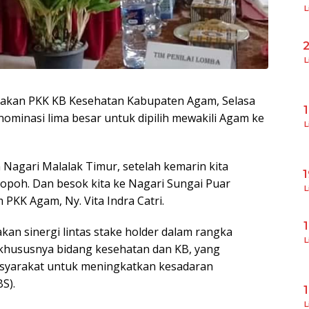
L
L
rakan PKK KB Kesehatan Kabupaten Agam, Selasa
nominasi lima besar untuk dipilih mewakili Agam ke
L
n Nagari Malalak Timur, setelah kemarin kita
oh. Dan besok kita ke Nagari Sungai Puar
L
PKK Agam, Ny. Vita Indra Catri.
kan sinergi lintas stake holder dalam rangka
L
hususnya bidang kesehatan dan KB, yang
syarakat untuk meningkatkan kesadaran
S).
L