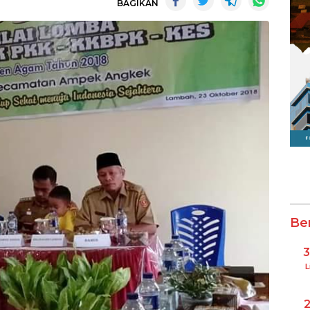
BAGIKAN
Be
L