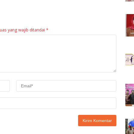
Perubahan KUA-
Jadi “Maestro”
PPAS APBD 2026
Kebangkitan Nagari
bil
di Palembayan
uas yang wajib ditandai
*