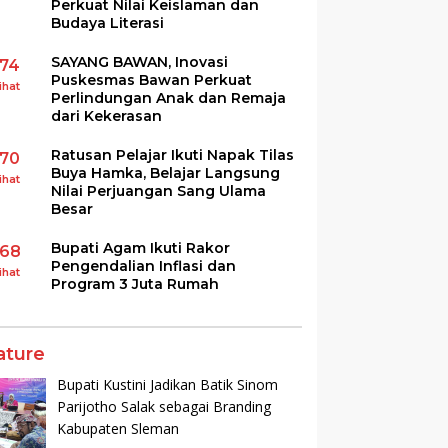
Perkuat Nilai Keislaman dan
Budaya Literasi
SAYANG BAWAN, Inovasi
174
Puskesmas Bawan Perkuat
ihat
Perlindungan Anak dan Remaja
dari Kekerasan
Ratusan Pelajar Ikuti Napak Tilas
170
Buya Hamka, Belajar Langsung
ihat
Nilai Perjuangan Sang Ulama
Besar
Bupati Agam Ikuti Rakor
168
Pengendalian Inflasi dan
ihat
Program 3 Juta Rumah
ature
Bupati Kustini Jadikan Batik Sinom
Parijotho Salak sebagai Branding
Kabupaten Sleman