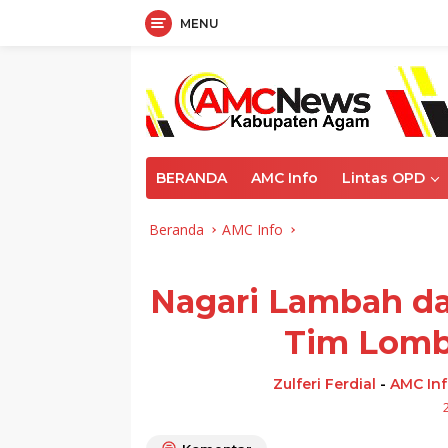
MENU
Langsung
ke
konten
BERANDA
AMC Info
Lintas OPD
Beranda
AMC Info
Nagari Lambah dan
Tim Lomb
Zulferi Ferdial
-
AMC In