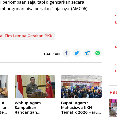
i perlombaan saja, tapi digencarkan secara
mbangunan bisa berjalan,” ujarnya. (AMC06)
L
lai Tim Lomba Gerakan PKK
L
BAGIKAN
L
Fe
uti
Wabup Agam
Bupati Agam :
lian
Sampaikan
Mahasiswa KKN
sten
Rancangan
Tematik 2026 Harus