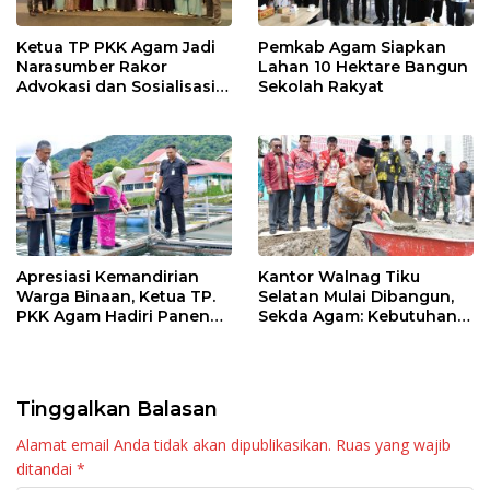
Ketua TP PKK Agam Jadi
Pemkab Agam Siapkan
Narasumber Rakor
Lahan 10 Hektare Bangun
Advokasi dan Sosialisasi
Sekolah Rakyat
Program Imunisasi 2026
Apresiasi Kemandirian
Kantor Walnag Tiku
Warga Binaan, Ketua TP.
Selatan Mulai Dibangun,
PKK Agam Hadiri Panen
Sekda Agam: Kebutuhan
Raya KJA Binaan Rutan
Tingkatkan Layanan
Maninjau
Tinggalkan Balasan
Alamat email Anda tidak akan dipublikasikan.
Ruas yang wajib
ditandai
*