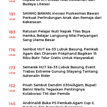
Lihat
Budaya Literasi
SAYANG BAWAN, Inovasi Puskesmas Bawan
191
Perkuat Perlindungan Anak dan Remaja dari
Lihat
Kekerasan
Ratusan Pelajar Ikuti Napak Tilas Buya
183
Hamka, Belajar Langsung Nilai Perjuangan
Lihat
Sang Ulama Besar
Sambut HUT ke-33 Lubuk Basung, Pemkab
176
Agam dan Charoen Pokphand Bagikan 15
Lihat
Ribu Butir Telur Gratis Untuk Masyarakat
Semarak HUT ke-33 Lubuk Basung, Event
173
Trabas Extreme Gunung Silayang Tantang
Lihat
Adrenalin Rider
Pisah Sambut Dandim 0304/Agam, Bupati
152
Benni Warlis Tegaskan Pentingnya
Lihat
Kolaborasi TNI dan Pemda
Andrinaldi Buka PS Pemkab.Agam Cup II,
145