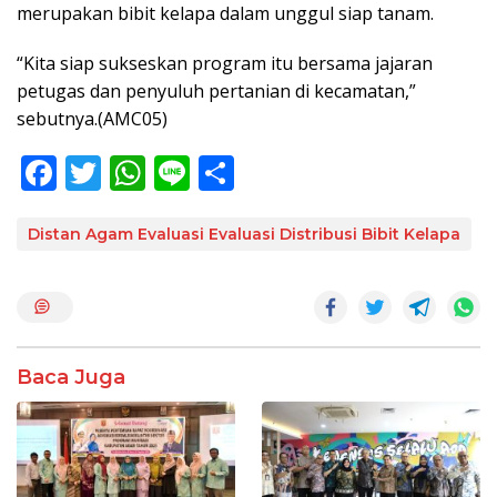
merupakan bibit kelapa dalam unggul siap tanam.
“Kita siap sukseskan program itu bersama jajaran
petugas dan penyuluh pertanian di kecamatan,”
sebutnya.(AMC05)
F
T
W
Li
S
ac
w
h
n
h
e
itt
at
e
ar
Distan Agam Evaluasi Evaluasi Distribusi Bibit Kelapa
b
er
s
e
o
A
o
p
k
p
Baca Juga