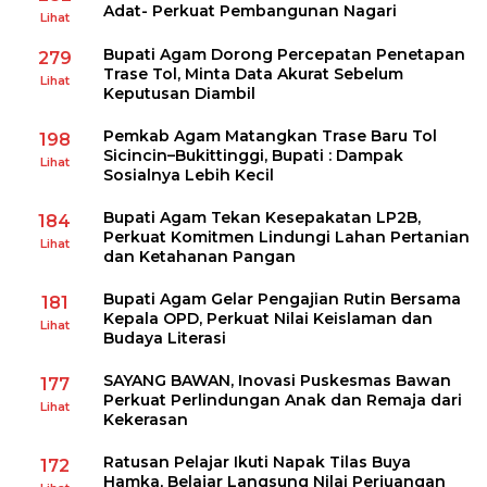
Adat- Perkuat Pembangunan Nagari
Lihat
Bupati Agam Dorong Percepatan Penetapan
279
Trase Tol, Minta Data Akurat Sebelum
Lihat
Keputusan Diambil
Pemkab Agam Matangkan Trase Baru Tol
198
Sicincin–Bukittinggi, Bupati : Dampak
Lihat
Sosialnya Lebih Kecil
Bupati Agam Tekan Kesepakatan LP2B,
184
Perkuat Komitmen Lindungi Lahan Pertanian
Lihat
dan Ketahanan Pangan
Bupati Agam Gelar Pengajian Rutin Bersama
181
Kepala OPD, Perkuat Nilai Keislaman dan
Lihat
Budaya Literasi
SAYANG BAWAN, Inovasi Puskesmas Bawan
177
Perkuat Perlindungan Anak dan Remaja dari
Lihat
Kekerasan
Ratusan Pelajar Ikuti Napak Tilas Buya
172
Hamka, Belajar Langsung Nilai Perjuangan