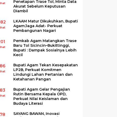
Penetapan Trase Tol, Minta Data
ihat
Akurat Sebelum Keputusan
Diambil
LKAAM Matur Dikukuhkan, Bupati
282
Agam:Jaga Adat- Perkuat
ihat
Pembangunan Nagari
Pemkab Agam Matangkan Trase
201
Baru Tol Sicincin–Bukittinggi,
ihat
Bupati : Dampak Sosialnya Lebih
Kecil
Bupati Agam Tekan Kesepakatan
186
LP2B, Perkuat Komitmen
ihat
Lindungi Lahan Pertanian dan
Ketahanan Pangan
Bupati Agam Gelar Pengajian
183
Rutin Bersama Kepala OPD,
ihat
Perkuat Nilai Keislaman dan
Budaya Literasi
SAYANG BAWAN, Inovasi
178