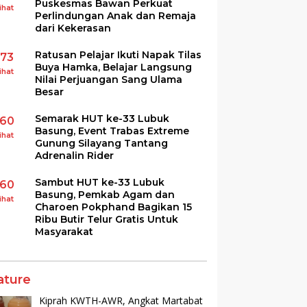
Puskesmas Bawan Perkuat
ihat
Perlindungan Anak dan Remaja
dari Kekerasan
Ratusan Pelajar Ikuti Napak Tilas
173
Buya Hamka, Belajar Langsung
ihat
Nilai Perjuangan Sang Ulama
Besar
Semarak HUT ke-33 Lubuk
160
Basung, Event Trabas Extreme
ihat
Gunung Silayang Tantang
Adrenalin Rider
Sambut HUT ke-33 Lubuk
160
Basung, Pemkab Agam dan
ihat
Charoen Pokphand Bagikan 15
Ribu Butir Telur Gratis Untuk
Masyarakat
ature
Kiprah KWTH-AWR, Angkat Martabat