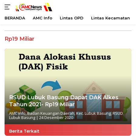
BERANDA
AMC Info
Lintas OPD
Lintas Kecamatan
Langsung
ke
Rp19 Miliar
konten
RSUD Lubuk Basung Dapat DAK Alkes
Tahun 2021- Rp19 Miliar
AMC Info
,
Badan Keuangan Daerah
,
Kec. Lubuk Basung
,
RSUD
Lubuk Basung
|
24 Desember 2020
Berita Terkait