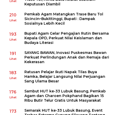
Lihat
Keputusan Diambil
Pemkab Agam Matangkan Trase Baru Tol
210
Sicincin–Bukittinggi, Bupati : Dampak
Lihat
Sosialnya Lebih Kecil
Bupati Agam Gelar Pengajian Rutin Bersama
193
Kepala OPD, Perkuat Nilai Keislaman dan
Lihat
Budaya Literasi
SAYANG BAWAN, Inovasi Puskesmas Bawan
191
Perkuat Perlindungan Anak dan Remaja dari
Lihat
Kekerasan
Ratusan Pelajar Ikuti Napak Tilas Buya
183
Hamka, Belajar Langsung Nilai Perjuangan
Lihat
Sang Ulama Besar
Sambut HUT ke-33 Lubuk Basung, Pemkab
176
Agam dan Charoen Pokphand Bagikan 15
Lihat
Ribu Butir Telur Gratis Untuk Masyarakat
Semarak HUT ke-33 Lubuk Basung, Event
173
Trabas Extreme Gunung Silayang Tantang