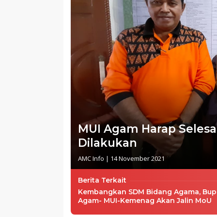
MUI Agam Harap Seles
Dilakukan
AMC Info
|
14 November 2021
Berita Terkait
Kembangkan SDM Bidang Agama, Bup
Agam- MUI-Kemenag Akan Jalin MoU