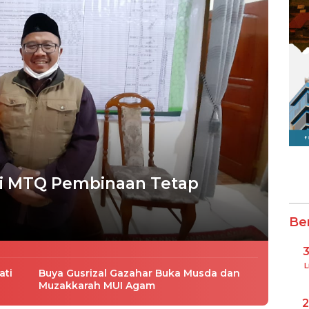
ai MTQ Pembinaan Tetap
Be
L
ati
Buya Gusrizal Gazahar Buka Musda dan
Muzakkarah MUI Agam