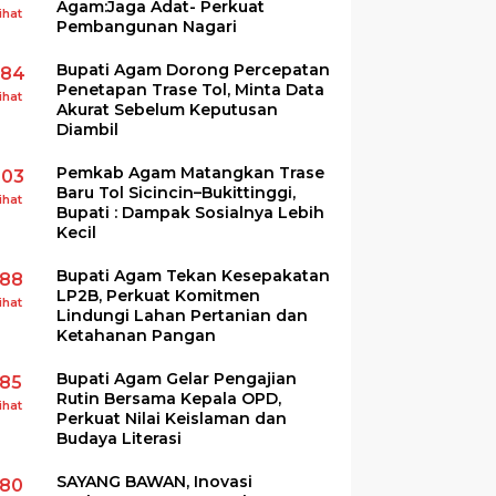
Agam:Jaga Adat- Perkuat
ihat
Pembangunan Nagari
Bupati Agam Dorong Percepatan
284
Penetapan Trase Tol, Minta Data
ihat
Akurat Sebelum Keputusan
Diambil
Pemkab Agam Matangkan Trase
203
Baru Tol Sicincin–Bukittinggi,
ihat
Bupati : Dampak Sosialnya Lebih
Kecil
Bupati Agam Tekan Kesepakatan
188
LP2B, Perkuat Komitmen
ihat
Lindungi Lahan Pertanian dan
Ketahanan Pangan
Bupati Agam Gelar Pengajian
185
Rutin Bersama Kepala OPD,
ihat
Perkuat Nilai Keislaman dan
Budaya Literasi
SAYANG BAWAN, Inovasi
180