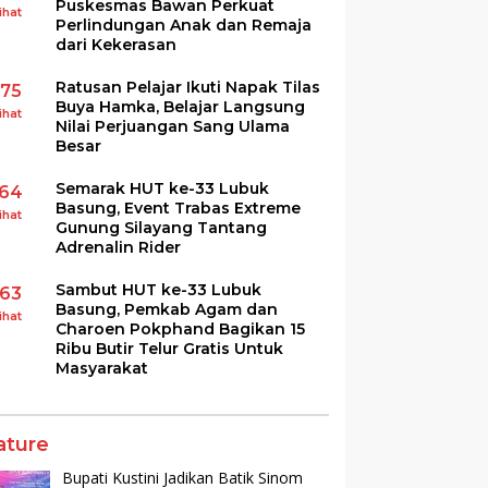
Puskesmas Bawan Perkuat
ihat
Perlindungan Anak dan Remaja
dari Kekerasan
Ratusan Pelajar Ikuti Napak Tilas
175
Buya Hamka, Belajar Langsung
ihat
Nilai Perjuangan Sang Ulama
Besar
Semarak HUT ke-33 Lubuk
164
Basung, Event Trabas Extreme
ihat
Gunung Silayang Tantang
Adrenalin Rider
Sambut HUT ke-33 Lubuk
163
Basung, Pemkab Agam dan
ihat
Charoen Pokphand Bagikan 15
Ribu Butir Telur Gratis Untuk
Masyarakat
ature
Bupati Kustini Jadikan Batik Sinom