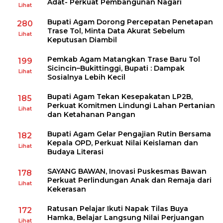
Adat- Perkuat Pembangunan Nagari
Lihat
Bupati Agam Dorong Percepatan Penetapan
280
Trase Tol, Minta Data Akurat Sebelum
Lihat
Keputusan Diambil
Pemkab Agam Matangkan Trase Baru Tol
199
Sicincin–Bukittinggi, Bupati : Dampak
Lihat
Sosialnya Lebih Kecil
Bupati Agam Tekan Kesepakatan LP2B,
185
Perkuat Komitmen Lindungi Lahan Pertanian
Lihat
dan Ketahanan Pangan
Bupati Agam Gelar Pengajian Rutin Bersama
182
Kepala OPD, Perkuat Nilai Keislaman dan
Lihat
Budaya Literasi
SAYANG BAWAN, Inovasi Puskesmas Bawan
178
Perkuat Perlindungan Anak dan Remaja dari
Lihat
Kekerasan
Ratusan Pelajar Ikuti Napak Tilas Buya
172
Hamka, Belajar Langsung Nilai Perjuangan
Lihat