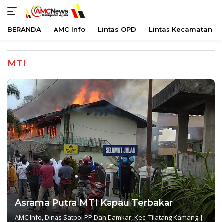
BERANDA
AMC Info
Lintas OPD
Lintas Kecamatan
Langsung
ke
MTI
konten
Asrama Putra MTI Kapau Terbakar
AMC Info
,
Dinas Satpol PP Dan Damkar
,
Kec. Tilatang Kamang
|