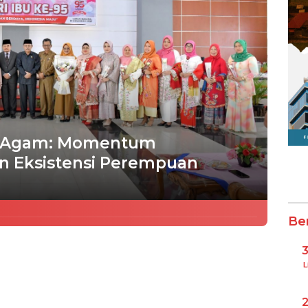
ati Agam: Momentum
n Eksistensi Perempuan
Be
L