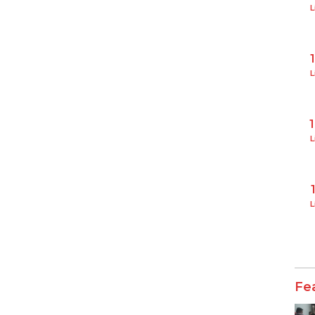
L
L
L
L
Fe