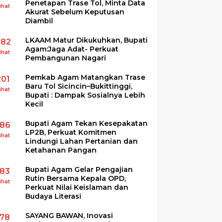
Penetapan Trase Tol, Minta Data
ihat
Akurat Sebelum Keputusan
Diambil
LKAAM Matur Dikukuhkan, Bupati
282
Agam:Jaga Adat- Perkuat
ihat
Pembangunan Nagari
Pemkab Agam Matangkan Trase
201
Baru Tol Sicincin–Bukittinggi,
ihat
Bupati : Dampak Sosialnya Lebih
Kecil
Bupati Agam Tekan Kesepakatan
186
LP2B, Perkuat Komitmen
ihat
Lindungi Lahan Pertanian dan
Ketahanan Pangan
Bupati Agam Gelar Pengajian
183
Rutin Bersama Kepala OPD,
ihat
Perkuat Nilai Keislaman dan
Budaya Literasi
SAYANG BAWAN, Inovasi
178