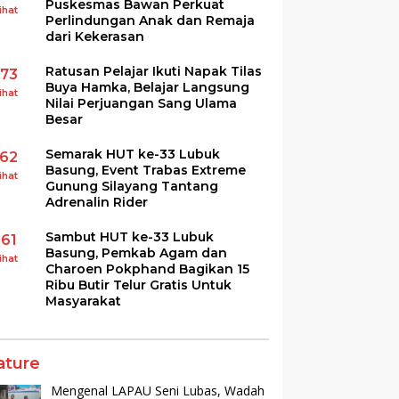
Puskesmas Bawan Perkuat
ihat
Perlindungan Anak dan Remaja
dari Kekerasan
Ratusan Pelajar Ikuti Napak Tilas
173
Buya Hamka, Belajar Langsung
ihat
Nilai Perjuangan Sang Ulama
Besar
Semarak HUT ke-33 Lubuk
162
Basung, Event Trabas Extreme
ihat
Gunung Silayang Tantang
Adrenalin Rider
Sambut HUT ke-33 Lubuk
161
Basung, Pemkab Agam dan
ihat
Charoen Pokphand Bagikan 15
Ribu Butir Telur Gratis Untuk
Masyarakat
ature
Mengenal LAPAU Seni Lubas, Wadah