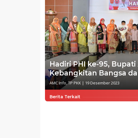
Hadiri PHI ke-95, Bup
Kebangkitan Bangsa da
AMC Info
,
TP PKK
|
19 Desember 2023
Berita Terkait