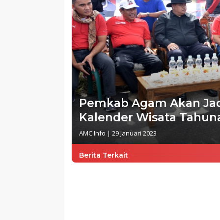
Pemkab Agam Akan Jad
Kalender Wisata Tahun
AMC Info
|
29 Januari 2023
Berita Terkait