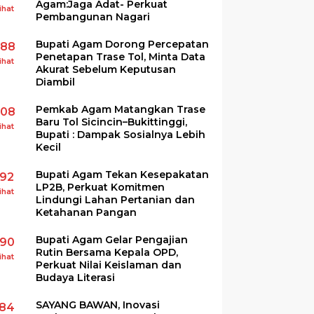
Agam:Jaga Adat- Perkuat
ihat
Pembangunan Nagari
Bupati Agam Dorong Percepatan
288
Penetapan Trase Tol, Minta Data
ihat
Akurat Sebelum Keputusan
Diambil
Pemkab Agam Matangkan Trase
208
Baru Tol Sicincin–Bukittinggi,
ihat
Bupati : Dampak Sosialnya Lebih
Kecil
Bupati Agam Tekan Kesepakatan
192
LP2B, Perkuat Komitmen
ihat
Lindungi Lahan Pertanian dan
Ketahanan Pangan
Bupati Agam Gelar Pengajian
190
Rutin Bersama Kepala OPD,
ihat
Perkuat Nilai Keislaman dan
Budaya Literasi
SAYANG BAWAN, Inovasi
184