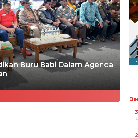
ikan Buru Babi Dalam Agenda
an
Be
L