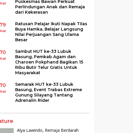
Puskesmas Bawan Perkuat
ihat
Perlindungan Anak dan Remaja
dari Kekerasan
Ratusan Pelajar Ikuti Napak Tilas
179
Buya Hamka, Belajar Langsung
ihat
Nilai Perjuangan Sang Ulama
Besar
Sambut HUT ke-33 Lubuk
170
Basung, Pemkab Agam dan
ihat
Charoen Pokphand Bagikan 15
Ribu Butir Telur Gratis Untuk
Masyarakat
Semarak HUT ke-33 Lubuk
170
Basung, Event Trabas Extreme
ihat
Gunung Silayang Tantang
Adrenalin Rider
ature
Alya Lawindo, Remaja Berdarah