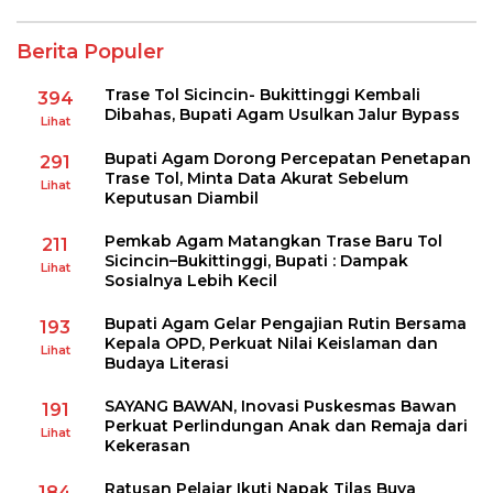
Berita Populer
Trase Tol Sicincin- Bukittinggi Kembali
394
Dibahas, Bupati Agam Usulkan Jalur Bypass
Lihat
Bupati Agam Dorong Percepatan Penetapan
291
Trase Tol, Minta Data Akurat Sebelum
Lihat
Keputusan Diambil
Pemkab Agam Matangkan Trase Baru Tol
211
Sicincin–Bukittinggi, Bupati : Dampak
Lihat
Sosialnya Lebih Kecil
Bupati Agam Gelar Pengajian Rutin Bersama
193
Kepala OPD, Perkuat Nilai Keislaman dan
Lihat
Budaya Literasi
SAYANG BAWAN, Inovasi Puskesmas Bawan
191
Perkuat Perlindungan Anak dan Remaja dari
Lihat
Kekerasan
Ratusan Pelajar Ikuti Napak Tilas Buya
184