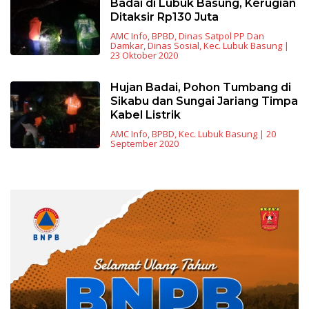
Badai di Lubuk Basung, Kerugian
Ditaksir Rp130 Juta
AMC Info
,
BPBD
,
Dinas Satpol PP Dan
Damkar
,
Dinas Sosial
,
Kec. Lubuk Basung
|
23 Oktober 2020
Hujan Badai, Pohon Tumbang di
Sikabu dan Sungai Jariang Timpa
Kabel Listrik
AMC Info
,
BPBD
,
Kec. Lubuk Basung
|
20
September 2020