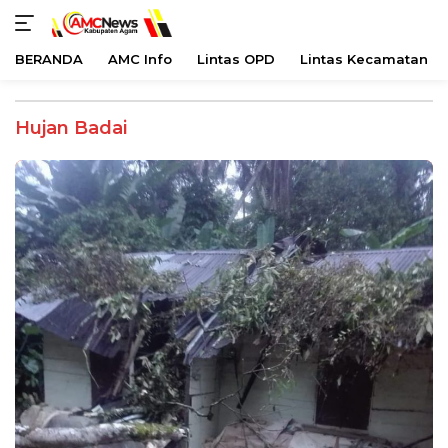
BERANDA
AMC Info
Lintas OPD
Lintas Kecamatan
Langsung
ke
Hujan Badai
konten