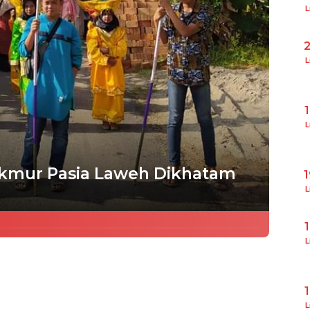
L
L
L
akmur Pasia Laweh Dikhatam
L
L
L