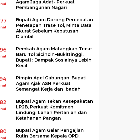
Agam:Jaga Adat- Perkuat
ihat
Pembangunan Nagari
Bupati Agam Dorong Percepatan
277
Penetapan Trase Tol, Minta Data
ihat
Akurat Sebelum Keputusan
Diambil
Pemkab Agam Matangkan Trase
196
Baru Tol Sicincin–Bukittinggi,
ihat
Bupati : Dampak Sosialnya Lebih
Kecil
Pimpin Apel Gabungan, Bupati
194
Agam Ajak ASN Perkuat
ihat
Semangat Kerja dan Ibadah
Bupati Agam Tekan Kesepakatan
182
LP2B, Perkuat Komitmen
ihat
Lindungi Lahan Pertanian dan
Ketahanan Pangan
Bupati Agam Gelar Pengajian
180
Rutin Bersama Kepala OPD,
ihat