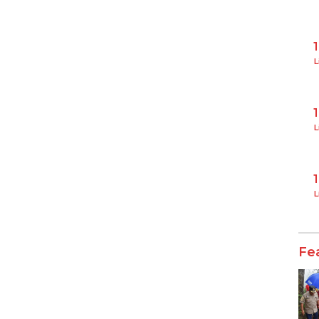
L
L
L
Fe