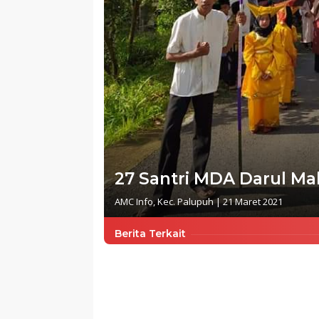
27 Santri MDA Darul M
AMC Info
,
Kec. Palupuh
|
21 Maret 2021
Berita Terkait