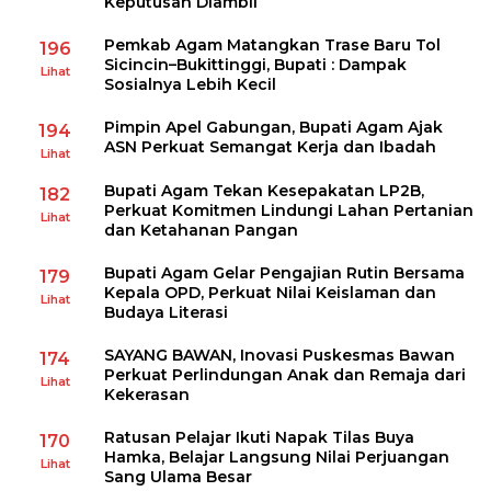
Keputusan Diambil
Pemkab Agam Matangkan Trase Baru Tol
196
Sicincin–Bukittinggi, Bupati : Dampak
Lihat
Sosialnya Lebih Kecil
Pimpin Apel Gabungan, Bupati Agam Ajak
194
ASN Perkuat Semangat Kerja dan Ibadah
Lihat
Bupati Agam Tekan Kesepakatan LP2B,
182
Perkuat Komitmen Lindungi Lahan Pertanian
Lihat
dan Ketahanan Pangan
Bupati Agam Gelar Pengajian Rutin Bersama
179
Kepala OPD, Perkuat Nilai Keislaman dan
Lihat
Budaya Literasi
SAYANG BAWAN, Inovasi Puskesmas Bawan
174
Perkuat Perlindungan Anak dan Remaja dari
Lihat
Kekerasan
Ratusan Pelajar Ikuti Napak Tilas Buya
170
Hamka, Belajar Langsung Nilai Perjuangan
Lihat
Sang Ulama Besar