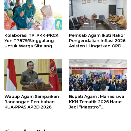
k
p
Kolaborasi TP. PKK-PKCK
Pemkab Agam Ikuti Rakor
Yon.TP879/Singgalang
Pengendalian Inflasi 2026,
Untuk Warga Sitalang
Asisten III Ingatkan OPD
Diapresiasi Bupati Agam
Tetap Waspada Meski
Inflasi Stabil
Wabup Agam Sampaikan
Bupati Agam : Mahasiswa
Rancangan Perubahan
KKN Tematik 2026 Harus
KUA-PPAS APBD 2026
Jadi “Maestro”
Kebangkitan Nagari di
Palembayan