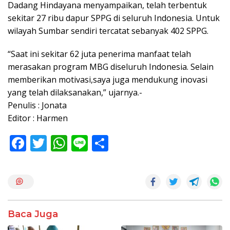
Dadang Hindayana menyampaikan, telah terbentuk
sekitar 27 ribu dapur SPPG di seluruh Indonesia. Untuk
wilayah Sumbar sendiri tercatat sebanyak 402 SPPG.
“Saat ini sekitar 62 juta penerima manfaat telah
merasakan program MBG diseluruh Indonesia. Selain
memberikan motivasi,saya juga mendukung inovasi
yang telah dilaksanakan,” ujarnya.-
Penulis : Jonata
Editor : Harmen
F
T
W
Li
S
ac
w
h
n
h
e
itt
at
e
ar
b
er
s
e
o
A
Baca Juga
o
p