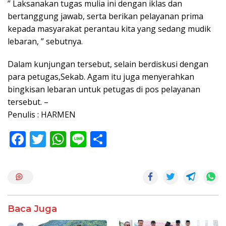
” Laksanakan tugas mulia ini dengan iklas dan
bertanggung jawab, serta berikan pelayanan prima
kepada masyarakat perantau kita yang sedang mudik
lebaran, ” sebutnya.
Dalam kunjungan tersebut, selain berdiskusi dengan
para petugas,Sekab. Agam itu juga menyerahkan
bingkisan lebaran untuk petugas di pos pelayanan
tersebut. –
Penulis : HARMEN
F
T
W
Li
S
ac
w
h
n
h
e
itt
at
e
ar
b
er
s
e
o
A
Baca Juga
o
p