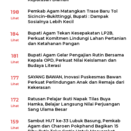
Pemkab Agam Matangkan Trase Baru Tol
198
Sicincin–Bukittinggi, Bupati : Dampak
Lihat
Sosialnya Lebih Kecil
Bupati Agam Tekan Kesepakatan LP2B,
184
Perkuat Komitmen Lindungi Lahan Pertanian
Lihat
dan Ketahanan Pangan
Bupati Agam Gelar Pengajian Rutin Bersama
181
Kepala OPD, Perkuat Nilai Keislaman dan
Lihat
Budaya Literasi
SAYANG BAWAN, Inovasi Puskesmas Bawan
177
Perkuat Perlindungan Anak dan Remaja dari
Lihat
Kekerasan
Ratusan Pelajar Ikuti Napak Tilas Buya
172
Hamka, Belajar Langsung Nilai Perjuangan
Lihat
Sang Ulama Besar
Sambut HUT ke-33 Lubuk Basung, Pemkab
159
Agam dan Charoen Pokphand Bagikan 15
Lihat