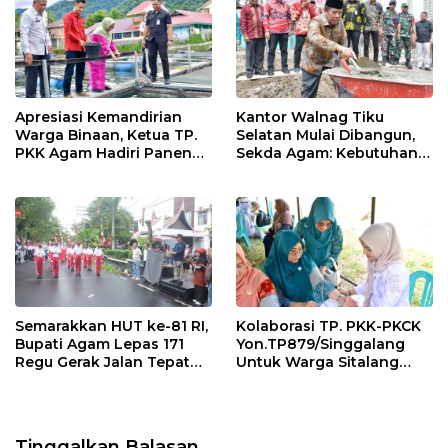
k
p
Apresiasi Kemandirian
Kantor Walnag Tiku
Warga Binaan, Ketua TP.
Selatan Mulai Dibangun,
PKK Agam Hadiri Panen
Sekda Agam: Kebutuhan
Raya KJA Binaan Rutan
Tingkatkan Layanan
Maninjau
Semarakkan HUT ke-81 RI,
Kolaborasi TP. PKK-PKCK
Bupati Agam Lepas 171
Yon.TP879/Singgalang
Regu Gerak Jalan Tepat
Untuk Warga Sitalang
Waktu
Diapresiasi Bupati Agam
Tinggalkan Balasan