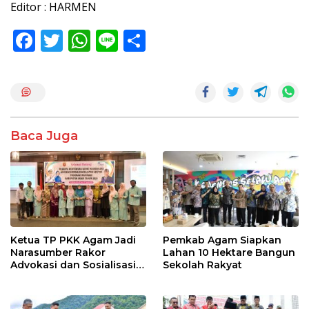
Editor : HARMEN
F
T
W
Li
S
ac
w
h
n
h
e
itt
at
e
ar
b
er
s
e
o
A
Baca Juga
o
p
k
p
Ketua TP PKK Agam Jadi
Pemkab Agam Siapkan
Narasumber Rakor
Lahan 10 Hektare Bangun
Advokasi dan Sosialisasi
Sekolah Rakyat
Program Imunisasi 2026