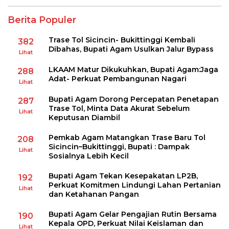
Berita Populer
Trase Tol Sicincin- Bukittinggi Kembali
382
Dibahas, Bupati Agam Usulkan Jalur Bypass
Lihat
LKAAM Matur Dikukuhkan, Bupati Agam:Jaga
288
Adat- Perkuat Pembangunan Nagari
Lihat
Bupati Agam Dorong Percepatan Penetapan
287
Trase Tol, Minta Data Akurat Sebelum
Lihat
Keputusan Diambil
Pemkab Agam Matangkan Trase Baru Tol
208
Sicincin–Bukittinggi, Bupati : Dampak
Lihat
Sosialnya Lebih Kecil
Bupati Agam Tekan Kesepakatan LP2B,
192
Perkuat Komitmen Lindungi Lahan Pertanian
Lihat
dan Ketahanan Pangan
Bupati Agam Gelar Pengajian Rutin Bersama
190
Kepala OPD, Perkuat Nilai Keislaman dan
Lihat