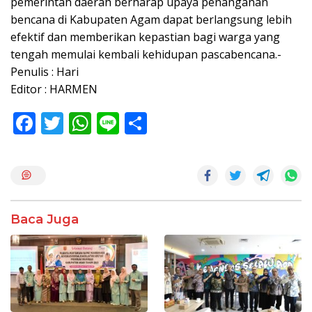
pemerintah daerah berharap upaya penanganan
bencana di Kabupaten Agam dapat berlangsung lebih
efektif dan memberikan kepastian bagi warga yang
tengah memulai kembali kehidupan pascabencana.-
Penulis : Hari
Editor : HARMEN
F
T
W
Li
S
ac
w
h
n
h
e
itt
at
e
ar
b
er
s
e
o
A
Baca Juga
o
p
k
p