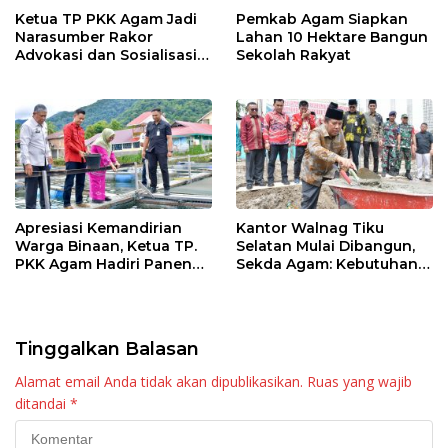
Ketua TP PKK Agam Jadi
Pemkab Agam Siapkan
Narasumber Rakor
Lahan 10 Hektare Bangun
Advokasi dan Sosialisasi
Sekolah Rakyat
Program Imunisasi 2026
Apresiasi Kemandirian
Kantor Walnag Tiku
Warga Binaan, Ketua TP.
Selatan Mulai Dibangun,
PKK Agam Hadiri Panen
Sekda Agam: Kebutuhan
Raya KJA Binaan Rutan
Tingkatkan Layanan
Maninjau
Tinggalkan Balasan
Alamat email Anda tidak akan dipublikasikan.
Ruas yang wajib
ditandai
*