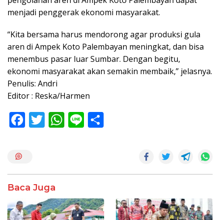
menjadi penggerak ekonomi masyarakat.
“Kita bersama harus mendorong agar produksi gula
aren di Ampek Koto Palembayan meningkat, dan bisa
menembus pasar luar Sumbar. Dengan begitu,
ekonomi masyarakat akan semakin membaik,” jelasnya.
Penulis: Andri
Editor : Reska/Harmen
F
T
W
Li
S
ac
w
h
n
h
e
itt
at
e
ar
b
er
s
e
o
A
Baca Juga
o
p
k
p