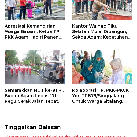
Apresiasi Kemandirian
Kantor Walnag Tiku
Warga Binaan, Ketua TP.
Selatan Mulai Dibangun,
PKK Agam Hadiri Panen
Sekda Agam: Kebutuhan
Raya KJA Binaan Rutan
Tingkatkan Layanan
Maninjau
Semarakkan HUT ke-81 RI,
Kolaborasi TP. PKK-PKCK
Bupati Agam Lepas 171
Yon.TP879/Singgalang
Regu Gerak Jalan Tepat
Untuk Warga Sitalang
Waktu
Diapresiasi Bupati Agam
Tinggalkan Balasan