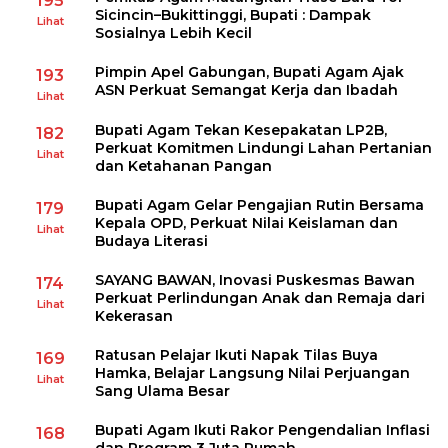
195
Sicincin–Bukittinggi, Bupati : Dampak
Lihat
Sosialnya Lebih Kecil
Pimpin Apel Gabungan, Bupati Agam Ajak
193
ASN Perkuat Semangat Kerja dan Ibadah
Lihat
Bupati Agam Tekan Kesepakatan LP2B,
182
Perkuat Komitmen Lindungi Lahan Pertanian
Lihat
dan Ketahanan Pangan
Bupati Agam Gelar Pengajian Rutin Bersama
179
Kepala OPD, Perkuat Nilai Keislaman dan
Lihat
Budaya Literasi
SAYANG BAWAN, Inovasi Puskesmas Bawan
174
Perkuat Perlindungan Anak dan Remaja dari
Lihat
Kekerasan
Ratusan Pelajar Ikuti Napak Tilas Buya
169
Hamka, Belajar Langsung Nilai Perjuangan
Lihat
Sang Ulama Besar
Bupati Agam Ikuti Rakor Pengendalian Inflasi
168
dan Program 3 Juta Rumah