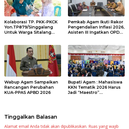
Kolaborasi TP. PKK-PKCK
Pemkab Agam Ikuti Rakor
Yon.TP879/Singgalang
Pengendalian Inflasi 2026,
Untuk Warga Sitalang
Asisten III Ingatkan OPD
Diapresiasi Bupati Agam
Tetap Waspada Meski
Inflasi Stabil
Wabup Agam Sampaikan
Bupati Agam : Mahasiswa
Rancangan Perubahan
KKN Tematik 2026 Harus
KUA-PPAS APBD 2026
Jadi “Maestro”
Kebangkitan Nagari di
Palembayan
Tinggalkan Balasan
Alamat email Anda tidak akan dipublikasikan.
Ruas yang wajib