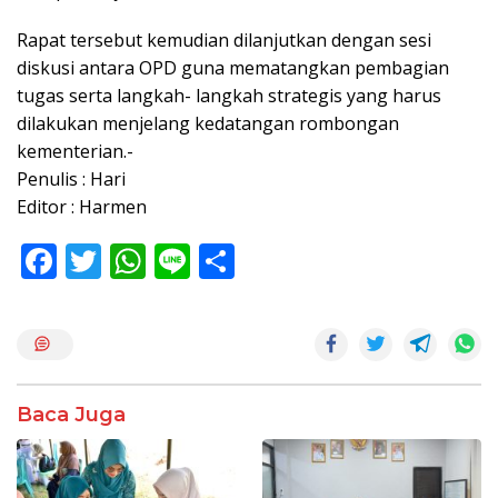
Rapat tersebut kemudian dilanjutkan dengan sesi
diskusi antara OPD guna mematangkan pembagian
tugas serta langkah- langkah strategis yang harus
dilakukan menjelang kedatangan rombongan
kementerian.-
Penulis : Hari
Editor : Harmen
F
T
W
Li
S
ac
w
h
n
h
e
itt
at
e
ar
b
er
s
e
o
A
Baca Juga
o
p
k
p