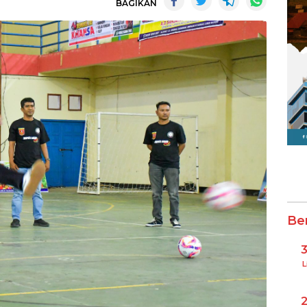
BAGIKAN
Be
L