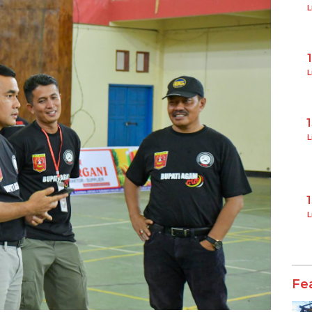
L
L
L
L
Fe