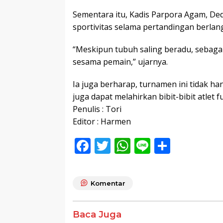
Sementara itu, Kadis Parpora Agam, D
sportivitas selama pertandingan berlan
“Meskipun tubuh saling beradu, sebagai 
sesama pemain,” ujarnya.
Ia juga berharap, turnamen ini tidak ha
juga dapat melahirkan bibit-bibit atlet f
Penulis : Tori
Editor : Harmen
F
T
W
Li
S
ac
w
h
n
h
e
itt
at
e
ar
Komentar
b
er
s
e
o
A
Baca Juga