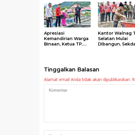
o
p
k
p
Apresiasi
Kantor Walnag 
Kemandirian Warga
Selatan Mulai
Binaan, Ketua TP.
Dibangun, Sekd
PKK Agam Hadiri
Agam: Kebutuh
Panen Raya KJA
Tingkatkan Lay
Binaan Rutan
Maninjau
Tinggalkan Balasan
Alamat email Anda tidak akan dipublikasikan.
R