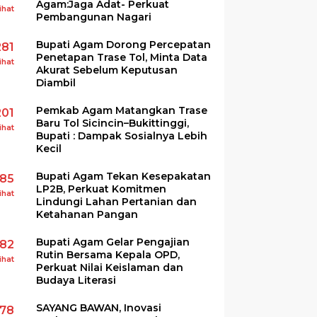
Agam:Jaga Adat- Perkuat
ihat
Pembangunan Nagari
Bupati Agam Dorong Percepatan
281
Penetapan Trase Tol, Minta Data
ihat
Akurat Sebelum Keputusan
Diambil
Pemkab Agam Matangkan Trase
201
Baru Tol Sicincin–Bukittinggi,
ihat
Bupati : Dampak Sosialnya Lebih
Kecil
Bupati Agam Tekan Kesepakatan
185
LP2B, Perkuat Komitmen
ihat
Lindungi Lahan Pertanian dan
Ketahanan Pangan
Bupati Agam Gelar Pengajian
182
Rutin Bersama Kepala OPD,
ihat
Perkuat Nilai Keislaman dan
Budaya Literasi
SAYANG BAWAN, Inovasi
178