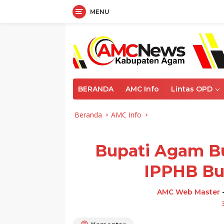
MENU
Langsung
ke
konten
BERANDA
AMC Info
Lintas OPD
Beranda
AMC Info
Bupati Agam B
IPPHB Bup
AMC Web Master