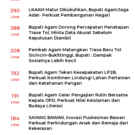
LKAAM Matur Dikukuhkan, Bupati Agam:Jaga
290
Adat- Perkuat Pembangunan Nagari
Lihat
Bupati Agam Dorong Percepatan Penetapan
288
Trase Tol, Minta Data Akurat Sebelum
Lihat
Keputusan Diambil
Pemkab Agam Matangkan Trase Baru Tol
208
Sicincin–Bukittinggi, Bupati : Dampak
Lihat
Sosialnya Lebih Kecil
Bupati Agam Tekan Kesepakatan LP2B,
192
Perkuat Komitmen Lindungi Lahan Pertanian
Lihat
dan Ketahanan Pangan
Bupati Agam Gelar Pengajian Rutin Bersama
191
Kepala OPD, Perkuat Nilai Keislaman dan
Lihat
Budaya Literasi
SAYANG BAWAN, Inovasi Puskesmas Bawan
184
Perkuat Perlindungan Anak dan Remaja dari
Lihat
Kekerasan