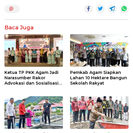
e
itt
at
e
ar
b
er
s
e
o
A
Baca Juga
o
p
k
p
Ketua TP PKK Agam Jadi
Pemkab Agam Siapkan
Narasumber Rakor
Lahan 10 Hektare Bangun
Advokasi dan Sosialisasi
Sekolah Rakyat
Program Imunisasi 2026