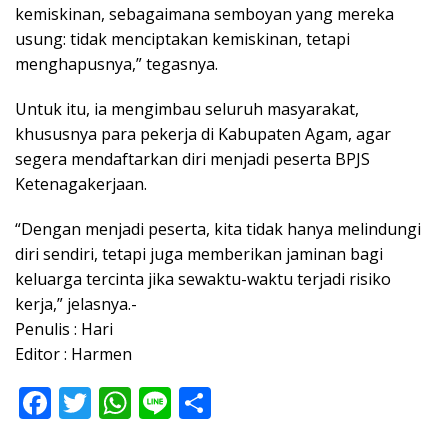
kemiskinan, sebagaimana semboyan yang mereka
usung: tidak menciptakan kemiskinan, tetapi
menghapusnya,” tegasnya.
Untuk itu, ia mengimbau seluruh masyarakat,
khususnya para pekerja di Kabupaten Agam, agar
segera mendaftarkan diri menjadi peserta BPJS
Ketenagakerjaan.
“Dengan menjadi peserta, kita tidak hanya melindungi
diri sendiri, tetapi juga memberikan jaminan bagi
keluarga tercinta jika sewaktu-waktu terjadi risiko
kerja,” jelasnya.-
Penulis : Hari
Editor : Harmen
F
T
W
Li
S
ac
w
h
n
h