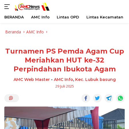
BERANDA
AMC Info
Lintas OPD
Lintas Kecamatan
Langsung
Beranda
AMC Info
ke
konten
Turnamen PS Pemda Agam Cup
Meriahkan HUT ke-32
Perpindahan Ibukota Agam
AMC Web Master
-
AMC Info
,
Kec. Lubuk basung
29 Juli 2025