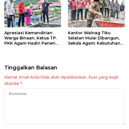
Apresiasi Kemandirian
Kantor Walnag Tiku
Warga Binaan, Ketua TP.
Selatan Mulai Dibangun,
PKK Agam Hadiri Panen
Sekda Agam: Kebutuhan
Raya KJA Binaan Rutan
Tingkatkan Layanan
Maninjau
Tinggalkan Balasan
Alamat email Anda tidak akan dipublikasikan.
Ruas yang wajib
ditandai
*