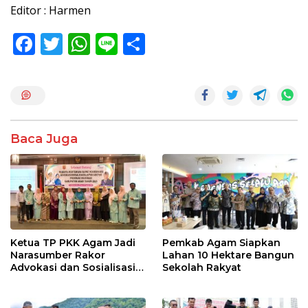
Editor : Harmen
F
T
W
Li
S
ac
w
h
n
h
e
itt
at
e
ar
b
er
s
e
o
A
Baca Juga
o
p
k
p
Ketua TP PKK Agam Jadi
Pemkab Agam Siapkan
Narasumber Rakor
Lahan 10 Hektare Bangun
Advokasi dan Sosialisasi
Sekolah Rakyat
Program Imunisasi 2026