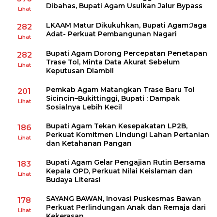
Dibahas, Bupati Agam Usulkan Jalur Bypass
Lihat
LKAAM Matur Dikukuhkan, Bupati Agam:Jaga
282
Adat- Perkuat Pembangunan Nagari
Lihat
Bupati Agam Dorong Percepatan Penetapan
282
Trase Tol, Minta Data Akurat Sebelum
Lihat
Keputusan Diambil
Pemkab Agam Matangkan Trase Baru Tol
201
Sicincin–Bukittinggi, Bupati : Dampak
Lihat
Sosialnya Lebih Kecil
Bupati Agam Tekan Kesepakatan LP2B,
186
Perkuat Komitmen Lindungi Lahan Pertanian
Lihat
dan Ketahanan Pangan
Bupati Agam Gelar Pengajian Rutin Bersama
183
Kepala OPD, Perkuat Nilai Keislaman dan
Lihat
Budaya Literasi
SAYANG BAWAN, Inovasi Puskesmas Bawan
178
Perkuat Perlindungan Anak dan Remaja dari
Lihat
Kekerasan