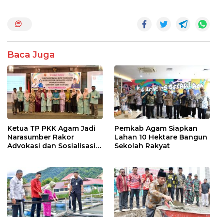
ac
w
h
n
h
e
itt
at
e
ar
b
er
s
e
o
A
Baca Juga
o
p
k
p
Ketua TP PKK Agam Jadi
Pemkab Agam Siapkan
Narasumber Rakor
Lahan 10 Hektare Bangun
Advokasi dan Sosialisasi
Sekolah Rakyat
Program Imunisasi 2026