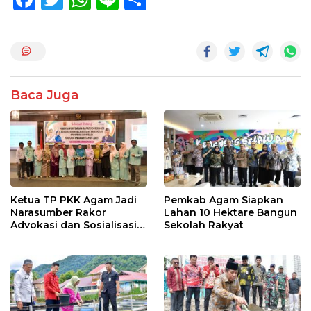
ac
w
h
n
h
e
itt
at
e
ar
b
er
s
e
o
A
Baca Juga
o
p
k
p
Ketua TP PKK Agam Jadi
Pemkab Agam Siapkan
Narasumber Rakor
Lahan 10 Hektare Bangun
Advokasi dan Sosialisasi
Sekolah Rakyat
Program Imunisasi 2026