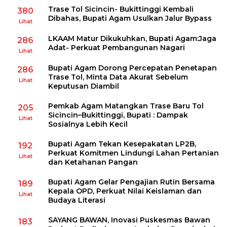
Trase Tol Sicincin- Bukittinggi Kembali
380
Dibahas, Bupati Agam Usulkan Jalur Bypass
Lihat
LKAAM Matur Dikukuhkan, Bupati Agam:Jaga
286
Adat- Perkuat Pembangunan Nagari
Lihat
Bupati Agam Dorong Percepatan Penetapan
286
Trase Tol, Minta Data Akurat Sebelum
Lihat
Keputusan Diambil
Pemkab Agam Matangkan Trase Baru Tol
205
Sicincin–Bukittinggi, Bupati : Dampak
Lihat
Sosialnya Lebih Kecil
Bupati Agam Tekan Kesepakatan LP2B,
192
Perkuat Komitmen Lindungi Lahan Pertanian
Lihat
dan Ketahanan Pangan
Bupati Agam Gelar Pengajian Rutin Bersama
189
Kepala OPD, Perkuat Nilai Keislaman dan
Lihat
Budaya Literasi
SAYANG BAWAN, Inovasi Puskesmas Bawan
183