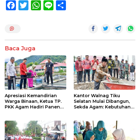
F
T
W
Li
S
ac
w
h
n
h
e
itt
at
e
ar
b
er
s
e
o
A
Baca Juga
o
p
k
p
Apresiasi Kemandirian
Kantor Walnag Tiku
Warga Binaan, Ketua TP.
Selatan Mulai Dibangun,
PKK Agam Hadiri Panen
Sekda Agam: Kebutuhan
Raya KJA Binaan Rutan
Tingkatkan Layanan
Maninjau