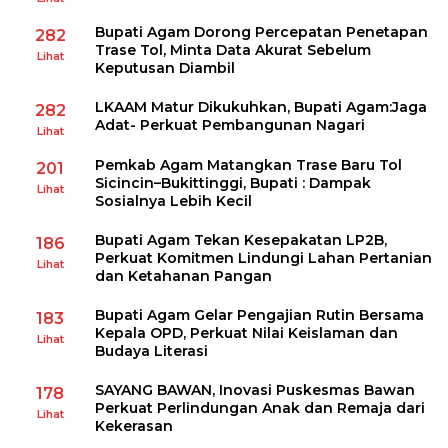
Bupati Agam Dorong Percepatan Penetapan
282
Trase Tol, Minta Data Akurat Sebelum
Lihat
Keputusan Diambil
LKAAM Matur Dikukuhkan, Bupati Agam:Jaga
282
Adat- Perkuat Pembangunan Nagari
Lihat
Pemkab Agam Matangkan Trase Baru Tol
201
Sicincin–Bukittinggi, Bupati : Dampak
Lihat
Sosialnya Lebih Kecil
Bupati Agam Tekan Kesepakatan LP2B,
186
Perkuat Komitmen Lindungi Lahan Pertanian
Lihat
dan Ketahanan Pangan
Bupati Agam Gelar Pengajian Rutin Bersama
183
Kepala OPD, Perkuat Nilai Keislaman dan
Lihat
Budaya Literasi
SAYANG BAWAN, Inovasi Puskesmas Bawan
178
Perkuat Perlindungan Anak dan Remaja dari
Lihat
Kekerasan