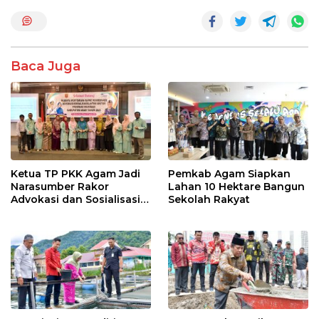
b
er
s
e
o
A
o
p
k
p
Baca Juga
Ketua TP PKK Agam Jadi
Pemkab Agam Siapkan
Narasumber Rakor
Lahan 10 Hektare Bangun
Advokasi dan Sosialisasi
Sekolah Rakyat
Program Imunisasi 2026