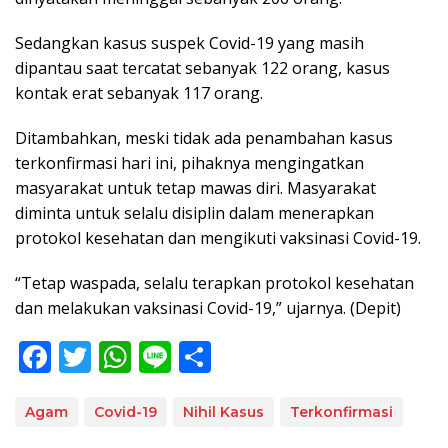
Sedangkan kasus suspek Covid-19 yang masih
dipantau saat tercatat sebanyak 122 orang, kasus
kontak erat sebanyak 117 orang.
Ditambahkan, meski tidak ada penambahan kasus
terkonfirmasi hari ini, pihaknya mengingatkan
masyarakat untuk tetap mawas diri. Masyarakat
diminta untuk selalu disiplin dalam menerapkan
protokol kesehatan dan mengikuti vaksinasi Covid-19.
“Tetap waspada, selalu terapkan protokol kesehatan
dan melakukan vaksinasi Covid-19,” ujarnya. (Depit)
F
T
W
Li
S
ac
w
h
n
h
e
itt
at
e
ar
Agam
Covid-19
Nihil Kasus
Terkonfirmasi