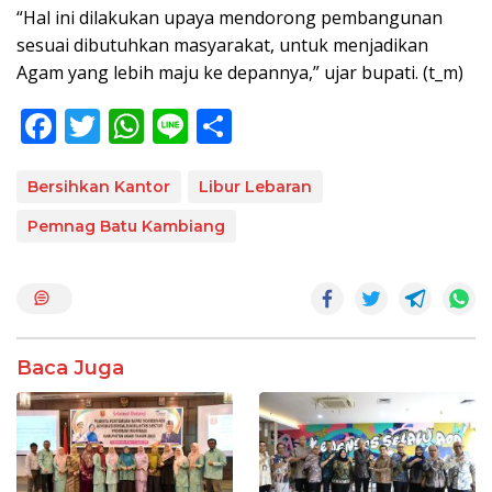
“Hal ini dilakukan upaya mendorong pembangunan
sesuai dibutuhkan masyarakat, untuk menjadikan
Agam yang lebih maju ke depannya,” ujar bupati. (t_m)
F
T
W
Li
S
ac
w
h
n
h
e
itt
at
e
ar
Bersihkan Kantor
Libur Lebaran
b
er
s
e
Pemnag Batu Kambiang
o
A
o
p
k
p
Baca Juga