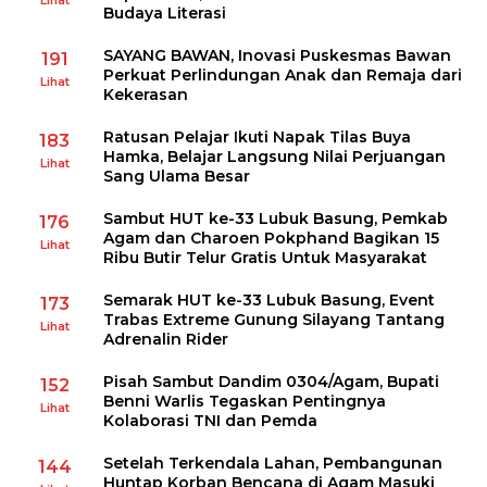
Lihat
Budaya Literasi
SAYANG BAWAN, Inovasi Puskesmas Bawan
191
Perkuat Perlindungan Anak dan Remaja dari
Lihat
Kekerasan
Ratusan Pelajar Ikuti Napak Tilas Buya
183
Hamka, Belajar Langsung Nilai Perjuangan
Lihat
Sang Ulama Besar
Sambut HUT ke-33 Lubuk Basung, Pemkab
176
Agam dan Charoen Pokphand Bagikan 15
Lihat
Ribu Butir Telur Gratis Untuk Masyarakat
Semarak HUT ke-33 Lubuk Basung, Event
173
Trabas Extreme Gunung Silayang Tantang
Lihat
Adrenalin Rider
Pisah Sambut Dandim 0304/Agam, Bupati
152
Benni Warlis Tegaskan Pentingnya
Lihat
Kolaborasi TNI dan Pemda
Setelah Terkendala Lahan, Pembangunan
144
Huntap Korban Bencana di Agam Masuki