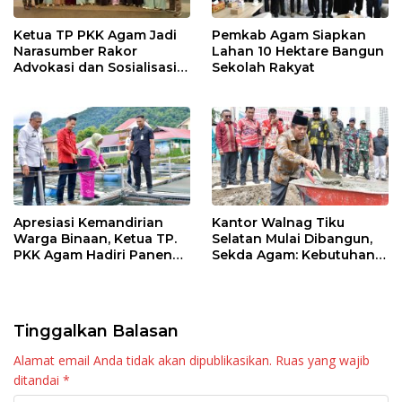
Ketua TP PKK Agam Jadi
Pemkab Agam Siapkan
Narasumber Rakor
Lahan 10 Hektare Bangun
Advokasi dan Sosialisasi
Sekolah Rakyat
Program Imunisasi 2026
Apresiasi Kemandirian
Kantor Walnag Tiku
Warga Binaan, Ketua TP.
Selatan Mulai Dibangun,
PKK Agam Hadiri Panen
Sekda Agam: Kebutuhan
Raya KJA Binaan Rutan
Tingkatkan Layanan
Maninjau
Tinggalkan Balasan
Alamat email Anda tidak akan dipublikasikan.
Ruas yang wajib
ditandai
*