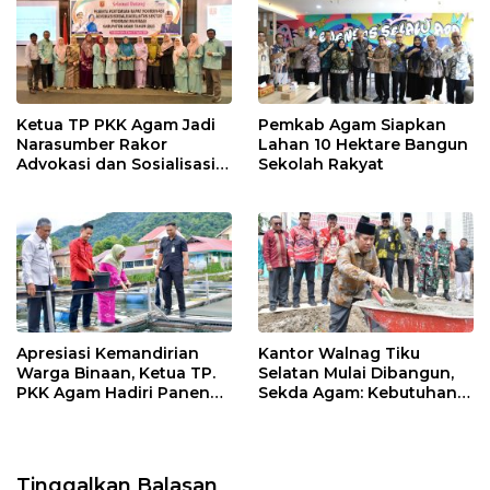
Ketua TP PKK Agam Jadi
Pemkab Agam Siapkan
Narasumber Rakor
Lahan 10 Hektare Bangun
Advokasi dan Sosialisasi
Sekolah Rakyat
Program Imunisasi 2026
Apresiasi Kemandirian
Kantor Walnag Tiku
Warga Binaan, Ketua TP.
Selatan Mulai Dibangun,
PKK Agam Hadiri Panen
Sekda Agam: Kebutuhan
Raya KJA Binaan Rutan
Tingkatkan Layanan
Maninjau
Tinggalkan Balasan