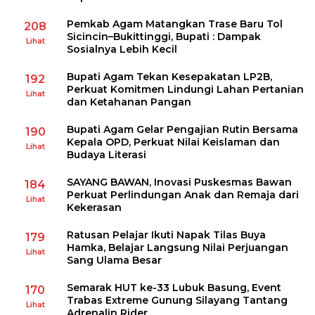
Pemkab Agam Matangkan Trase Baru Tol
208
Sicincin–Bukittinggi, Bupati : Dampak
Lihat
Sosialnya Lebih Kecil
Bupati Agam Tekan Kesepakatan LP2B,
192
Perkuat Komitmen Lindungi Lahan Pertanian
Lihat
dan Ketahanan Pangan
Bupati Agam Gelar Pengajian Rutin Bersama
190
Kepala OPD, Perkuat Nilai Keislaman dan
Lihat
Budaya Literasi
SAYANG BAWAN, Inovasi Puskesmas Bawan
184
Perkuat Perlindungan Anak dan Remaja dari
Lihat
Kekerasan
Ratusan Pelajar Ikuti Napak Tilas Buya
179
Hamka, Belajar Langsung Nilai Perjuangan
Lihat
Sang Ulama Besar
Semarak HUT ke-33 Lubuk Basung, Event
170
Trabas Extreme Gunung Silayang Tantang
Lihat
Adrenalin Rider