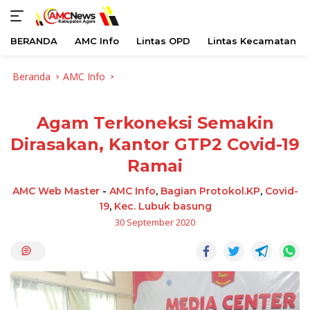
BERANDA
AMC Info
Lintas OPD
Lintas Kecamatan
Langsung
Beranda
AMC Info
ke
konten
Agam Terkoneksi Semakin
Dirasakan, Kantor GTP2 Covid-19
Ramai
AMC Web Master
-
AMC Info
,
Bagian Protokol.KP
,
Covid-
19
,
Kec. Lubuk basung
30 September 2020