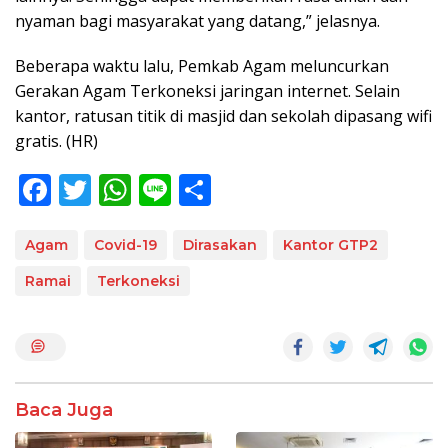
nyaman bagi masyarakat yang datang,” jelasnya.
Beberapa waktu lalu, Pemkab Agam meluncurkan
Gerakan Agam Terkoneksi jaringan internet. Selain
kantor, ratusan titik di masjid dan sekolah dipasang wifi
gratis. (HR)
F
T
W
Li
S
ac
w
h
n
h
e
itt
at
e
ar
Agam
Covid-19
Dirasakan
Kantor GTP2
b
er
s
e
Ramai
Terkoneksi
o
A
o
p
k
p
Baca Juga