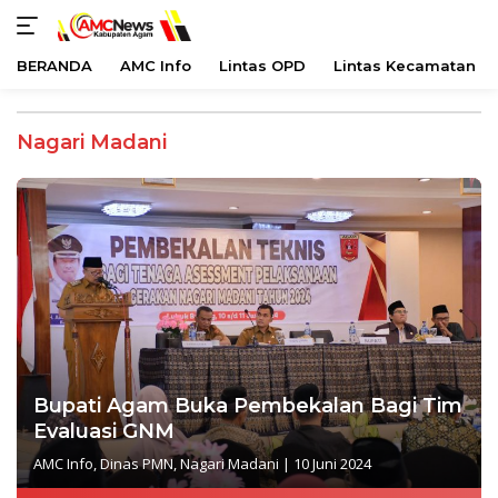
BERANDA
AMC Info
Lintas OPD
Lintas Kecamatan
Langsung
ke
Nagari Madani
konten
Bupati Agam Buka Pembekalan Bagi Tim
Evaluasi GNM
AMC Info
,
Dinas PMN
,
Nagari Madani
|
10 Juni 2024