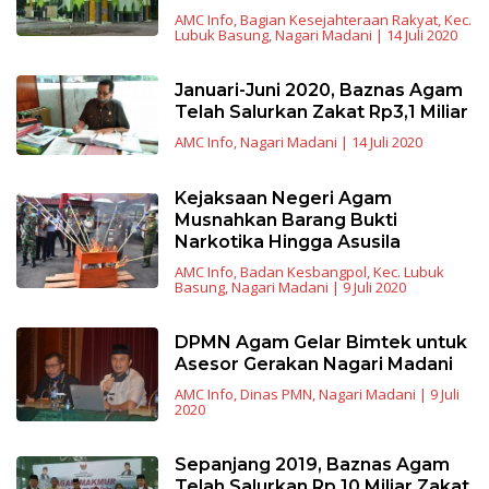
AMC Info
,
Bagian Kesejahteraan Rakyat
,
Kec.
Lubuk Basung
,
Nagari Madani
|
14 Juli 2020
Januari-Juni 2020, Baznas Agam
Telah Salurkan Zakat Rp3,1 Miliar
AMC Info
,
Nagari Madani
|
14 Juli 2020
Kejaksaan Negeri Agam
Musnahkan Barang Bukti
Narkotika Hingga Asusila
AMC Info
,
Badan Kesbangpol
,
Kec. Lubuk
Basung
,
Nagari Madani
|
9 Juli 2020
DPMN Agam Gelar Bimtek untuk
Asesor Gerakan Nagari Madani
AMC Info
,
Dinas PMN
,
Nagari Madani
|
9 Juli
2020
Sepanjang 2019, Baznas Agam
Telah Salurkan Rp 10 Miliar Zakat