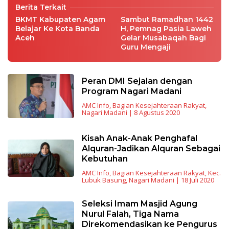
Berita Terkait
BKMT Kabupaten Agam
Sambut Ramadhan 1442
Belajar Ke Kota Banda
H, Pemnag Pasia Laweh
Aceh
Gelar Musabaqah Bagi
Guru Mengaji
Peran DMI Sejalan dengan
Program Nagari Madani
AMC Info
,
Bagian Kesejahteraan Rakyat
,
Nagari Madani
|
8 Agustus 2020
Kisah Anak-Anak Penghafal
Alquran-Jadikan Alquran Sebagai
Kebutuhan
AMC Info
,
Bagian Kesejahteraan Rakyat
,
Kec.
Lubuk Basung
,
Nagari Madani
|
18 Juli 2020
Seleksi Imam Masjid Agung
Nurul Falah, Tiga Nama
Direkomendasikan ke Pengurus