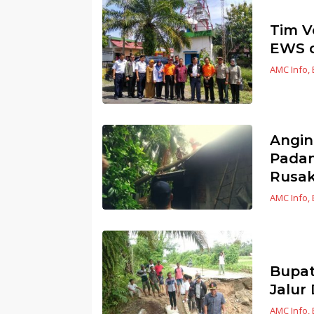
Tim V
EWS d
AMC Info
,
Angin
Padan
Rusak
AMC Info
,
Bupat
Jalur
AMC Info
,