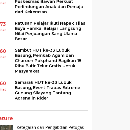
Puskesmas Bawan Perkuat
ihat
Perlindungan Anak dan Remaja
dari Kekerasan
Ratusan Pelajar Ikuti Napak Tilas
173
Buya Hamka, Belajar Langsung
ihat
Nilai Perjuangan Sang Ulama
Besar
Sambut HUT ke-33 Lubuk
160
Basung, Pemkab Agam dan
ihat
Charoen Pokphand Bagikan 15
Ribu Butir Telur Gratis Untuk
Masyarakat
Semarak HUT ke-33 Lubuk
160
Basung, Event Trabas Extreme
ihat
Gunung Silayang Tantang
Adrenalin Rider
ature
Ketegaran dan Pengabdian Petugas