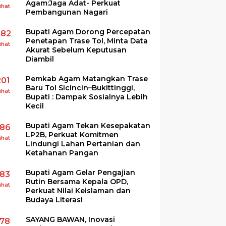
Agam:Jaga Adat- Perkuat
ihat
Pembangunan Nagari
Bupati Agam Dorong Percepatan
282
Penetapan Trase Tol, Minta Data
ihat
Akurat Sebelum Keputusan
Diambil
Pemkab Agam Matangkan Trase
201
Baru Tol Sicincin–Bukittinggi,
ihat
Bupati : Dampak Sosialnya Lebih
Kecil
Bupati Agam Tekan Kesepakatan
186
LP2B, Perkuat Komitmen
ihat
Lindungi Lahan Pertanian dan
Ketahanan Pangan
Bupati Agam Gelar Pengajian
183
Rutin Bersama Kepala OPD,
ihat
Perkuat Nilai Keislaman dan
Budaya Literasi
SAYANG BAWAN, Inovasi
178