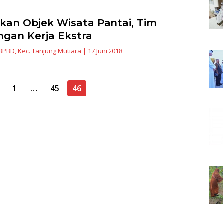
an Objek Wisata Pantai, Tim
gan Kerja Ekstra
BPBD
,
Kec. Tanjung Mutiara
|
17 Juni 2018
1
…
45
46