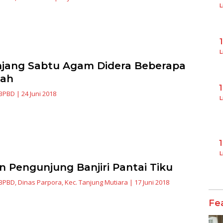
L
L
jang Sabtu Agam Didera Beberapa
bah
BPBD
|
24 Juni 2018
L
L
n Pengunjung Banjiri Pantai Tiku
BPBD
,
Dinas Parpora
,
Kec. Tanjung Mutiara
|
17 Juni 2018
Fe