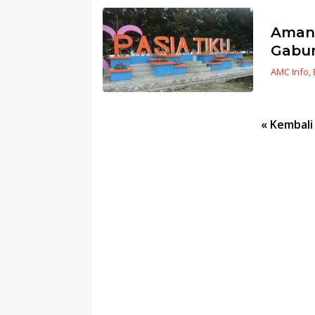
Amank
Gabun
AMC Info
,
Navigasi
« Kembali
pos