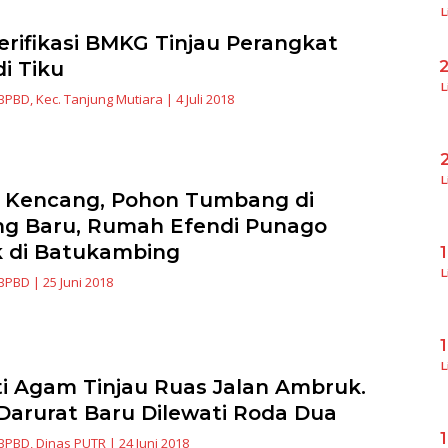
L
erifikasi BMKG Tinjau Perangkat
i Tiku
L
BPBD
,
Kec. Tanjung Mutiara
|
4 Juli 2018
L
 Kencang, Pohon Tumbang di
g Baru, Rumah Efendi Punago
 di Batukambing
L
BPBD
|
25 Juni 2018
L
i Agam Tinjau Ruas Jalan Ambruk.
 Darurat Baru Dilewati Roda Dua
BPBD
,
Dinas PUTR
|
24 Juni 2018