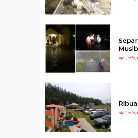
Sepan
Musi
AMC Info
,
Ribua
AMC Info
,