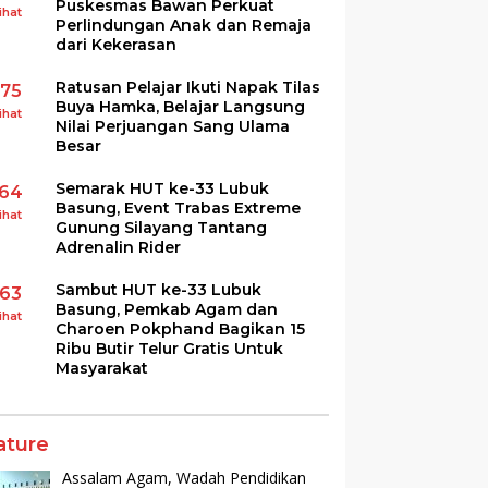
Puskesmas Bawan Perkuat
ihat
Perlindungan Anak dan Remaja
dari Kekerasan
Ratusan Pelajar Ikuti Napak Tilas
175
Buya Hamka, Belajar Langsung
ihat
Nilai Perjuangan Sang Ulama
Besar
Semarak HUT ke-33 Lubuk
164
Basung, Event Trabas Extreme
ihat
Gunung Silayang Tantang
Adrenalin Rider
Sambut HUT ke-33 Lubuk
163
Basung, Pemkab Agam dan
ihat
Charoen Pokphand Bagikan 15
Ribu Butir Telur Gratis Untuk
Masyarakat
ature
Assalam Agam, Wadah Pendidikan