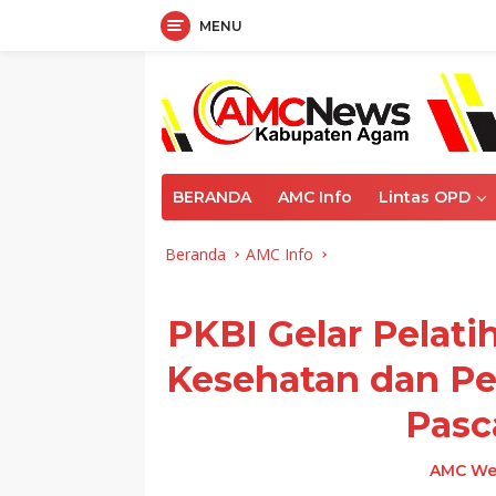
MENU
Langsung
ke
konten
BERANDA
AMC Info
Lintas OPD
Beranda
AMC Info
PKBI Gelar Pelat
Kesehatan dan P
Pasc
AMC We