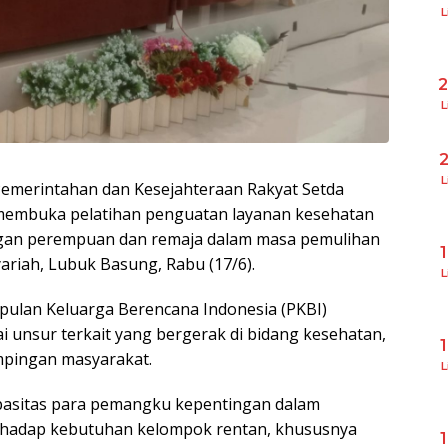
L
L
L
 Pemerintahan dan Kesejahteraan Rakyat Setda
membuka pelatihan penguatan layanan kesehatan
ungan perempuan dan remaja dalam masa pemulihan
yariah, Lubuk Basung, Rabu (17/6).
L
pulan Keluarga Berencana Indonesia (PKBI)
i unsur terkait yang bergerak di bidang kesehatan,
mpingan masyarakat.
L
apasitas para pemangku kepentingan dalam
rhadap kebutuhan kelompok rentan, khususnya