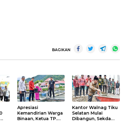
BAGIKAN
Apresiasi
Kantor Walnag Tiku
0
Kemandirian Warga
Selatan Mulai
Binaan, Ketua TP.
Dibangun, Sekda
PKK Agam Hadiri
Agam: Kebutuhan
Panen Raya KJA
Tingkatkan Layanan
Binaan Rutan