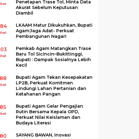
Penetapan Trase Tol, Minta Data
ihat
Akurat Sebelum Keputusan
Diambil
LKAAM Matur Dikukuhkan, Bupati
284
Agam:Jaga Adat- Perkuat
ihat
Pembangunan Nagari
Pemkab Agam Matangkan Trase
203
Baru Tol Sicincin–Bukittinggi,
ihat
Bupati : Dampak Sosialnya Lebih
Kecil
Bupati Agam Tekan Kesepakatan
188
LP2B, Perkuat Komitmen
ihat
Lindungi Lahan Pertanian dan
Ketahanan Pangan
Bupati Agam Gelar Pengajian
185
Rutin Bersama Kepala OPD,
ihat
Perkuat Nilai Keislaman dan
Budaya Literasi
SAYANG BAWAN, Inovasi
180