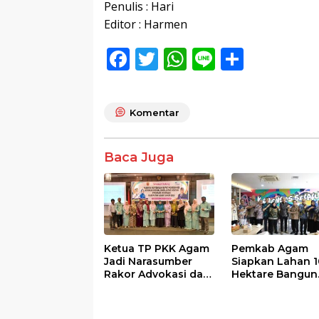
Penulis : Hari
Editor : Harmen
F
T
W
Li
S
ac
w
h
n
h
e
itt
at
e
ar
Komentar
b
er
s
e
o
A
Baca Juga
o
p
k
p
Ketua TP PKK Agam
Pemkab Agam
Jadi Narasumber
Siapkan Lahan 1
Rakor Advokasi dan
Hektare Bangun
Sosialisasi Program
Sekolah Rakyat
Imunisasi 2026