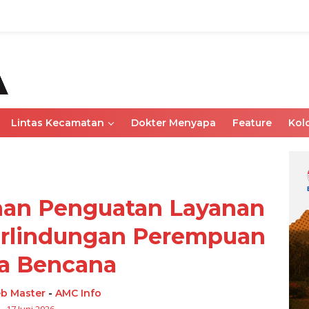
Lintas Kecamatan
Dokter Menyapa
Feature
Kol
ihan Penguatan Layanan
erlindungan Perempuan
a Bencana
b Master
-
AMC Info