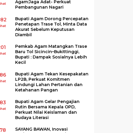
Agam:Jaga Adat- Perkuat
ihat
Pembangunan Nagari
Bupati Agam Dorong Percepatan
282
Penetapan Trase Tol, Minta Data
ihat
Akurat Sebelum Keputusan
Diambil
Pemkab Agam Matangkan Trase
201
Baru Tol Sicincin–Bukittinggi,
ihat
Bupati : Dampak Sosialnya Lebih
Kecil
Bupati Agam Tekan Kesepakatan
186
LP2B, Perkuat Komitmen
ihat
Lindungi Lahan Pertanian dan
Ketahanan Pangan
Bupati Agam Gelar Pengajian
183
Rutin Bersama Kepala OPD,
ihat
Perkuat Nilai Keislaman dan
Budaya Literasi
SAYANG BAWAN, Inovasi
178