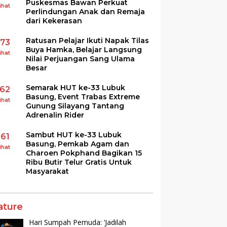
Puskesmas Bawan Perkuat
ihat
Perlindungan Anak dan Remaja
dari Kekerasan
Ratusan Pelajar Ikuti Napak Tilas
173
Buya Hamka, Belajar Langsung
ihat
Nilai Perjuangan Sang Ulama
Besar
Semarak HUT ke-33 Lubuk
162
Basung, Event Trabas Extreme
ihat
Gunung Silayang Tantang
Adrenalin Rider
Sambut HUT ke-33 Lubuk
161
Basung, Pemkab Agam dan
ihat
Charoen Pokphand Bagikan 15
Ribu Butir Telur Gratis Untuk
Masyarakat
ature
Hari Sumpah Pemuda: ‘Jadilah