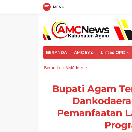
MENU
Langsung
ke
konten
BERANDA
AMC Info
Lintas OPD
Beranda
AMC Info
Bupati Agam Te
Dankodaeral
Pemanfaatan L
Progr