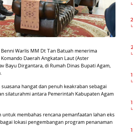
L
L
H Benni Warlis MM Dt Tan Batuah menerima
L
n Komando Daerah Angkatan Laut (Aster
tav Bayu Dirgantara, di Rumah Dinas Bupati Agam,
.
L
 suasana hangat dan penuh keakraban sebagai
n silaturahmi antara Pemerintah Kabupaten Agam
L
kan untuk membahas rencana pemanfaatan lahan eks
sebagai lokasi pengembangan program penanaman