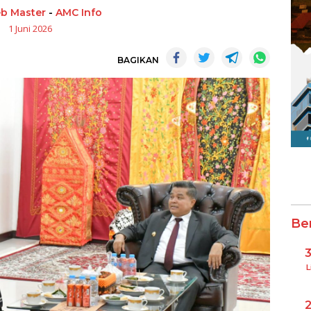
b Master
-
AMC Info
1 Juni 2026
BAGIKAN
Be
L