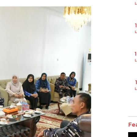
L
L
L
L
Fe